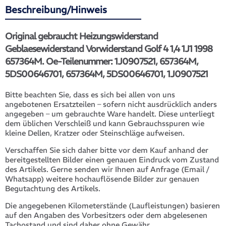
Beschreibung/Hinweis
Original gebraucht Heizungswiderstand
Geblaesewiderstand Vorwiderstand Golf 4 1,4 1J1 1998
657364M. Oe-Teilenummer: 1J0907521, 657364M,
5DS00646701, 657364M, 5DS00646701, 1J0907521
Bitte beachten Sie, dass es sich bei allen von uns
angebotenen Ersatzteilen – sofern nicht ausdrücklich anders
angegeben – um gebrauchte Ware handelt. Diese unterliegt
dem üblichen Verschleiß und kann Gebrauchsspuren wie
kleine Dellen, Kratzer oder Steinschläge aufweisen.
Verschaffen Sie sich daher bitte vor dem Kauf anhand der
bereitgestellten Bilder einen genauen Eindruck vom Zustand
des Artikels. Gerne senden wir Ihnen auf Anfrage (Email /
Whatsapp) weitere hochauflösende Bilder zur genauen
Begutachtung des Artikels.
Die angegebenen Kilometerstände (Laufleistungen) basieren
auf den Angaben des Vorbesitzers oder dem abgelesenen
Tachostand und sind daher ohne Gewähr.