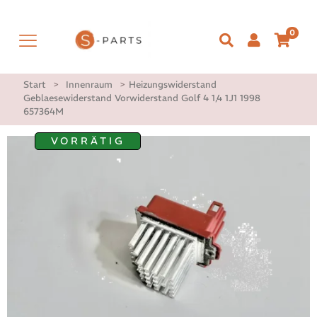
0
Start
>
Innenraum
>
Heizungswiderstand
Geblaesewiderstand Vorwiderstand Golf 4 1,4 1J1 1998
657364M
VORRÄTIG