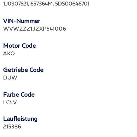
1J0907521, 657364M, 5DS00646701
VIN-Nummer
WVWZZZ1JZXP541006
Motor Code
AKQ
Getriebe Code
DUW
Farbe Code
LC4V
Laufleistung
215386