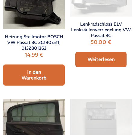
Lenkradschloss ELV
Lenksäulenverriegelung VW
Passat 3C
Heizung Stellmotor BOSCH
50,00
€
VW Passat 3C 3C1907511,
0132801363
14,99
€
Weiterlesen
In den
Warenkorb