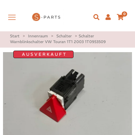
0
Start
>
Innenraum
>
Schalter
>
Schalter
Warnblinkschalter VW Touran 1T1 2003 1T0953509
AUSVERKAUFT