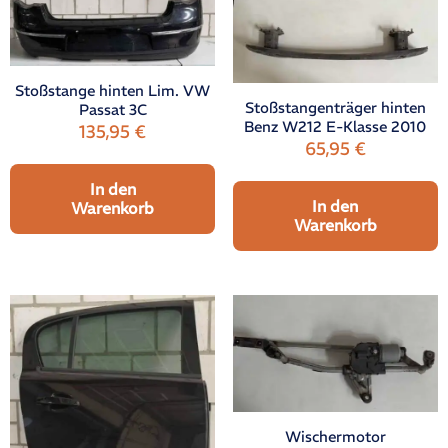
Stoßstange hinten Lim. VW
Stoßstangenträger hinten
Passat 3C
Benz W212 E-Klasse 2010
135,95
€
65,95
€
In den
In den
Warenkorb
Warenkorb
Wischermotor