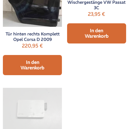
Wischergestänge VW Passat
3C
23,95
€
In den
Tür hinten rechts Komplett
Warenkorb
Opel Corsa D 2009
220,95
€
In den
Warenkorb