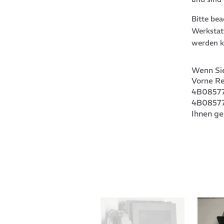
Bitte be
Werkstat
werden k
Wenn Sie
Vorne R
4B08577
4B0857
Ihnen ge