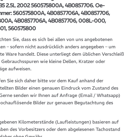
B5 2.5L 2002 560575800A, 4B0857706. Oe-
mmer: 560575800A, 4B0857706A, 4B0857706,
800A, 4B0857706A, 4B0857706, 008L-000,
01, 560575800
chten Sie, dass es sich bei allen von uns angebotenen
len – sofern nicht ausdrücklich anders angegeben – um
te Ware handelt. Diese unterliegt dem üblichen Verschleiß
 Gebrauchsspuren wie kleine Dellen, Kratzer oder
läge aufweisen.
fen Sie sich daher bitte vor dem Kauf anhand der
stellten Bilder einen genauen Eindruck vom Zustand des
. Gerne senden wir Ihnen auf Anfrage (Email / Whatsapp)
hochauflösende Bilder zur genauen Begutachtung des
gebenen Kilometerstände (Laufleistungen) basieren auf
ben des Vorbesitzers oder dem abgelesenen Tachostand
 daher ohne Gewähr.