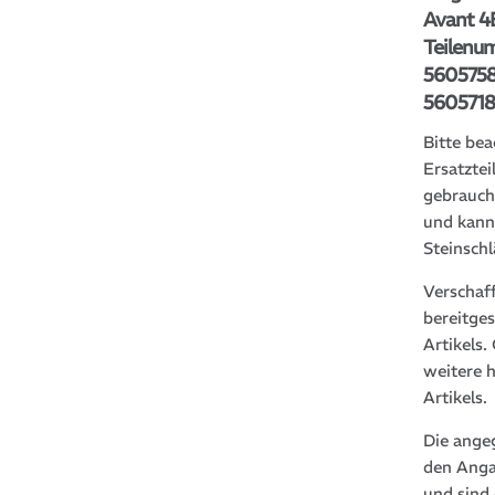
Avant 4
Teilenu
560575
5605718
Bitte bea
Ersatztei
gebrauch
und kann
Steinsch
Verschaf
bereitge
Artikels
weitere 
Artikels.
Die ange
den Anga
und sind