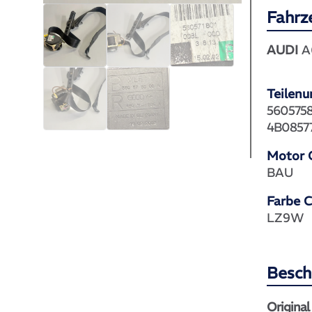
Fahrz
AUDI
A6
Teilen
560575
4B0857
Motor 
BAU
Farbe 
LZ9W
Besch
Original