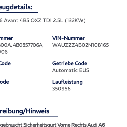
eugdetails:
 Avant 4B5 OXZ TDI 2.5L (132KW)
ummer
VIN-Nummer
800A, 4B0857706A,
WAUZZZ4B02N108165
706
Code
Getriebe Code
Automatic EUS
Code
Laufleistung
350956
reibung/Hinweis
 gebraucht Sicherheitsgurt Vorne Rechts Audi A6