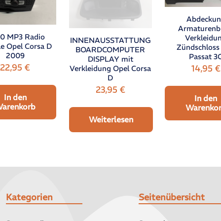
Abdecku
Armaturenb
0 MP3 Radio
Verkleidu
INNENAUSSTATTUNG
e Opel Corsa D
Zündschlos
BOARDCOMPUTER
2009
Passat 3
DISPLAY mit
22,95
€
14,95
€
Verkleidung Opel Corsa
D
23,95
€
In den
In den
arenkorb
Warenko
Weiterlesen
Kategorien
Seitenübersicht