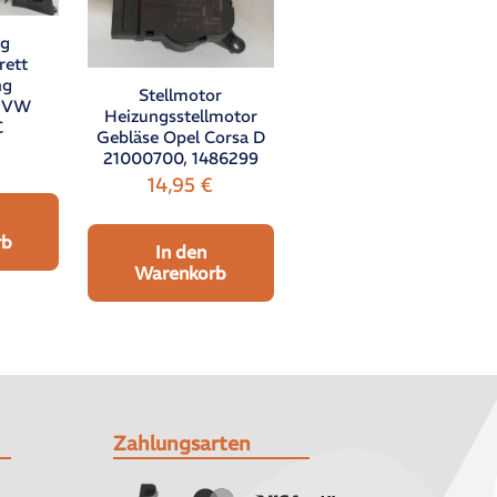
ng
rett
ng
Stellmotor
s VW
Heizungsstellmotor
C
Gebläse Opel Corsa D
21000700, 1486299
14,95
€
rb
In den
Warenkorb
Zahlungsarten