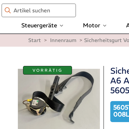
Artikel
suchen
Steuergeräte
Motor
A
Start
>
Innenraum
>
Sicherheitsgurt 
Sich
VORRÄTIG
A6 A
560
5605
008L