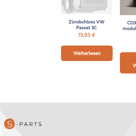
Zündschloss VW
CD3
Passat 3C
modul
15,95
€
Weiterlesen
W