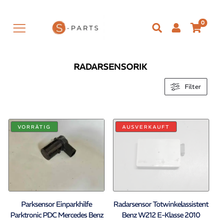
0
RADARSENSORIK
Filter
VORRÄTIG
AUSVERKAUFT
Parksensor Einparkhilfe
Radarsensor Totwinkelassistent
Parktronic PDC Mercedes Benz
Benz W212 E-Klasse 2010