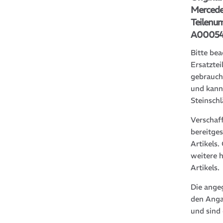
Mercede
Teilenu
A000542
Bitte bea
Ersatztei
gebrauch
und kann
Steinsch
Verschaf
bereitge
Artikels
weitere 
Artikels.
Die ange
den Anga
und sind