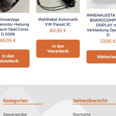
INNENAUSST
Wahlhebel Automatik
limaanlage
BOARDCOMP
VW Passat 3C
emotor Heizung
DISPLAY m
aum Opel Corsa
80,95
€
Verkleidung Ope
D 2009
D
65,95
€
23,95
€
In den
Warenkorb
In den
Weiterles
arenkorb
Kategorien
Seitenübersicht
Steuergeräte
Startseite