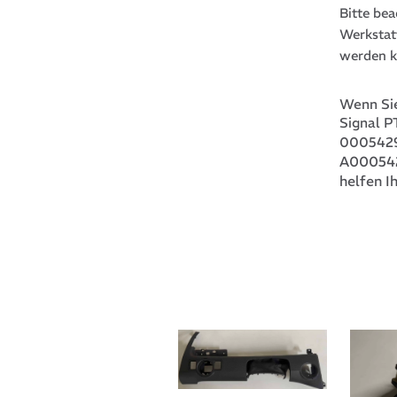
Bitte be
Werkstat
werden k
Wenn Sie
Signal 
0005429
A00054
helfen I