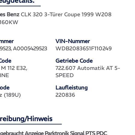
eugdetails:
es Benz
CLK 320 3-Türer Coupe 1999 W208
 160KW
ummer
VIN-Nummer
9523, A0005429523
WDB2083651F110249
Code
Getriebe Code
 M 112 E32,
722.607 Automatik AT 5-
INE
SPEED
Code
Laufleistung
z (189U)
220836
reibung/Hinweis
 gebraucht Anzeige Parktronik Signal PTS PDC