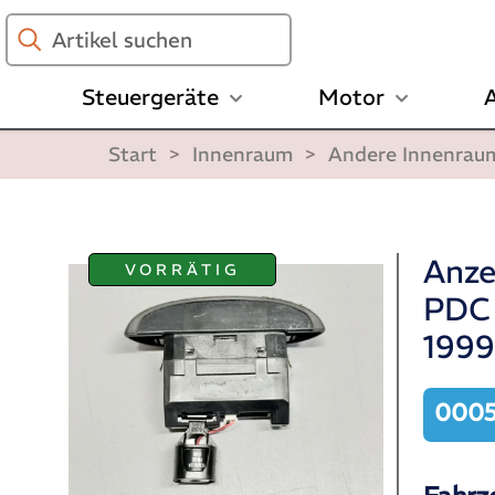
Artikel
suchen
Steuergeräte
Motor
A
Start
>
Innenraum
>
Andere Innenrau
Anze
VORRÄTIG
PDC
199
0005