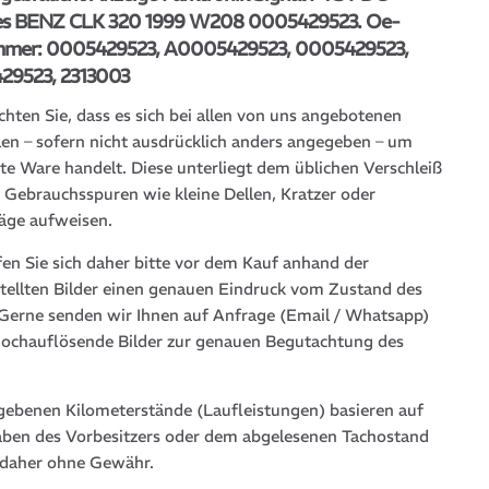
s BENZ CLK 320 1999 W208 0005429523. Oe-
mmer: 0005429523, A0005429523, 0005429523,
9523, 2313003
chten Sie, dass es sich bei allen von uns angebotenen
len – sofern nicht ausdrücklich anders angegeben – um
te Ware handelt. Diese unterliegt dem üblichen Verschleiß
 Gebrauchsspuren wie kleine Dellen, Kratzer oder
läge aufweisen.
fen Sie sich daher bitte vor dem Kauf anhand der
stellten Bilder einen genauen Eindruck vom Zustand des
. Gerne senden wir Ihnen auf Anfrage (Email / Whatsapp)
hochauflösende Bilder zur genauen Begutachtung des
gebenen Kilometerstände (Laufleistungen) basieren auf
ben des Vorbesitzers oder dem abgelesenen Tachostand
 daher ohne Gewähr.