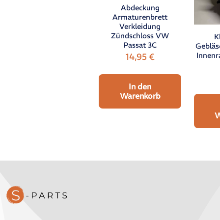
Abdeckung
Armaturenbrett
Verkleidung
Zündschloss VW
K
Passat 3C
Gebläs
Innenr
14,95
€
In den
Warenkorb
W