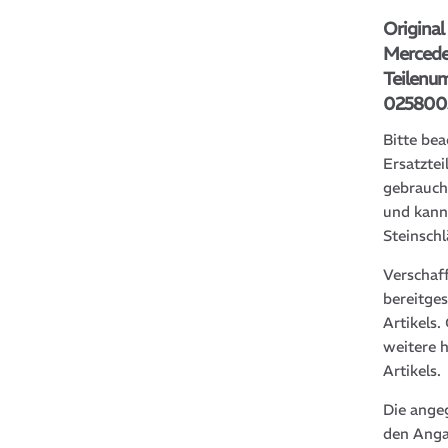
Origina
Mercede
Teilenu
025800
Bitte bea
Ersatztei
gebrauch
und kann
Steinsch
Verschaf
bereitge
Artikels
weitere 
Artikels.
Die ange
den Anga