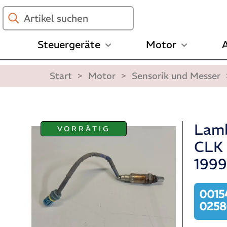
Artikel
suchen
Steuergeräte
Motor
A
Start
>
Motor
>
Sensorik und Messer
Lamb
VORRÄTIG
CLK 
199
0015
025