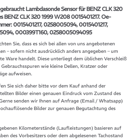
l gebraucht Lambdasonde Sensor für BENZ CLK 320
s BENZ CLK 320 1999 W208 0015401217. Oe-
mmer: 0015401217, 0258005094, 0015401217,
5094, 000399T160, 0258005094095
chten Sie, dass es sich bei allen von uns angebotenen
len – sofern nicht ausdrücklich anders angegeben – um
te Ware handelt. Diese unterliegt dem üblichen Verschleiß
 Gebrauchsspuren wie kleine Dellen, Kratzer oder
läge aufweisen.
fen Sie sich daher bitte vor dem Kauf anhand der
stellten Bilder einen genauen Eindruck vom Zustand des
. Gerne senden wir Ihnen auf Anfrage (Email / Whatsapp)
hochauflösende Bilder zur genauen Begutachtung des
gebenen Kilometerstände (Laufleistungen) basieren auf
ben des Vorbesitzers oder dem abgelesenen Tachostand