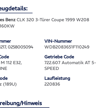
eugdetails:
es Benz
CLK 320 3-Türer Coupe 1999 W208
 160KW
ummer
VIN-Nummer
217, 0258005094
WDB2083651F110249
Code
Getriebe Code
 M 112 E32,
722.607 Automatik AT 5-
INE
SPEED
Code
Laufleistung
z (189U)
220836
reibung/Hinweis