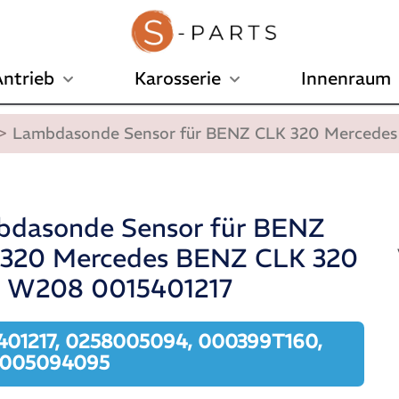
ntrieb
Karosserie
Innenraum
>
Lambdasonde Sensor für BENZ CLK 320 Mercede
dasonde Sensor für BENZ
320 Mercedes BENZ CLK 320
9 W208 0015401217
401217, 0258005094, 000399T160,
8005094095