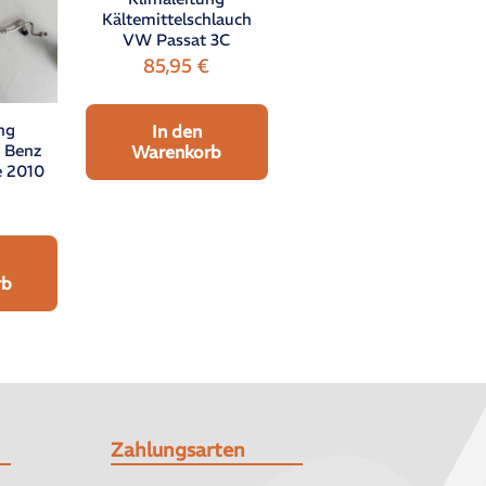
Kältemittelschlauch
VW Passat 3C
85,95
€
ng
In den
h Benz
Warenkorb
e 2010
rb
Zahlungsarten