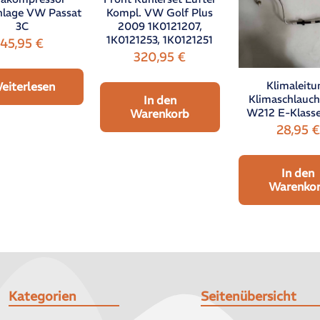
nlage VW Passat
Kompl. VW Golf Plus
3C
2009 1K0121207,
1K0121253, 1K0121251
45,95
€
320,95
€
Klimaleitu
eiterlesen
Klimaschlauc
In den
W212 E-Klass
Warenkorb
28,95
€
In den
Warenko
Kategorien
Seitenübersicht