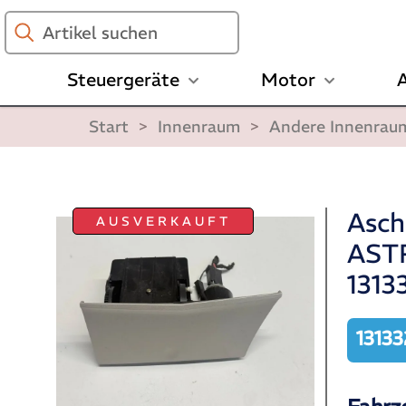
Artikel
suchen
Steuergeräte
Motor
A
Start
>
Innenraum
>
Andere Innenrau
Asch
AUSVERKAUFT
AST
1313
13133