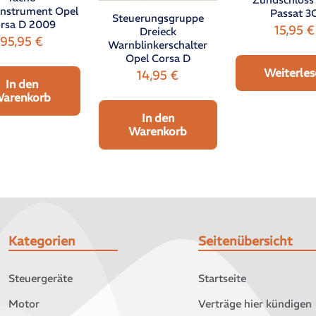
nstrument Opel
Passat 3
Steuerungsgruppe
rsa D 2009
15,95
€
Dreieck
95,95
€
Warnblinkerschalter
Opel Corsa D
Weiterles
14,95
€
In den
arenkorb
In den
Warenkorb
Kategorien
Seitenübersicht
Steuergeräte
Startseite
Motor
Verträge hier kündigen