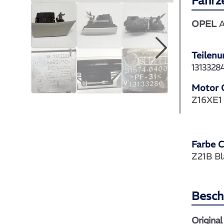
Fahrz
OPEL
A
Teilen
1313328
Motor 
Z16XE1
Farbe 
Z21B Bl
Besch
Origina