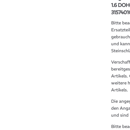
1.6 DOH
3157401
Bitte bea
Ersatztei
gebrauch
und kann
Steinsch
Verschaf
bereitge
Artikels
weitere 
Artikels.
Die ange
den Anga
und sind
Bitte be