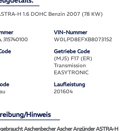
eugdetails:
STRA-H 1.6 DOHC Benzin 2007 (78 KW)
ummer
VIN-Nummer
4, 315740100
W0LPD8EFXB8073152
Code
Getriebe Code
(MJ5) F17 (ER)
Transmission
EASYTRONIC
Code
Laufleistung
au
201604
reibung/Hinweis
l gebraucht Aschenbecher Ascher Anzünder ASTRA-H