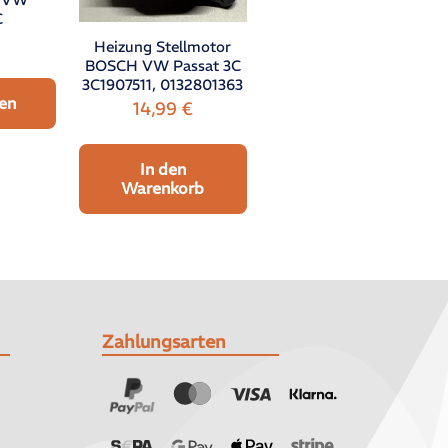
C
Heizung Stellmotor
BOSCH VW Passat 3C
3C1907511, 0132801363
en
14,99
€
In den
Warenkorb
Zahlungsarten