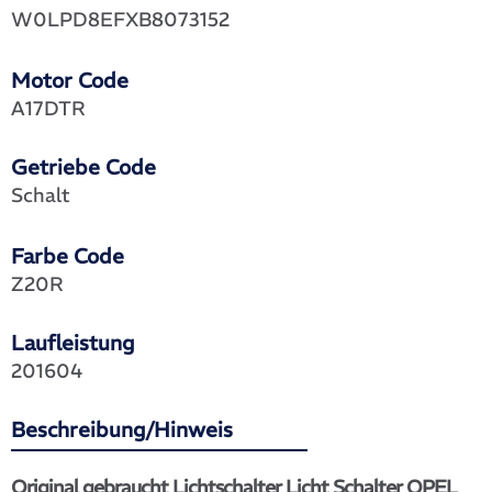
W0LPD8EFXB8073152
Motor Code
A17DTR
Getriebe Code
Schalt
Farbe Code
Z20R
Laufleistung
201604
Beschreibung/Hinweis
Original gebraucht Lichtschalter Licht Schalter OPEL