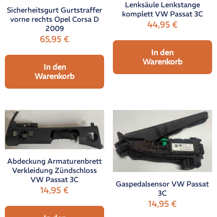
Lenksäule Lenkstange
Sicherheitsgurt Gurtstraffer
komplett VW Passat 3C
vorne rechts Opel Corsa D
44,95
€
2009
65,95
€
In den
Warenkorb
In den
Warenkorb
Abdeckung Armaturenbrett
Verkleidung Zündschloss
VW Passat 3C
Gaspedalsensor VW Passat
14,95
€
3C
14,95
€