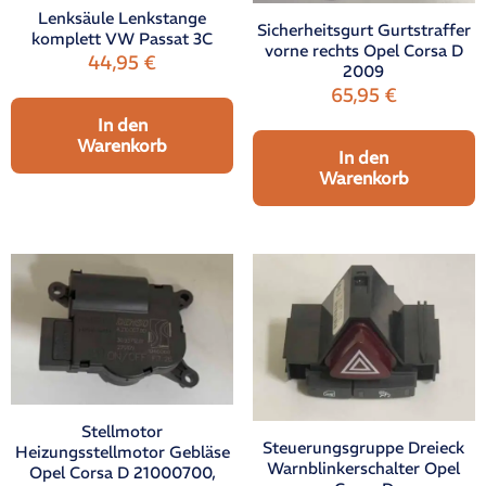
Lenksäule Lenkstange
Sicherheitsgurt Gurtstraffer
komplett VW Passat 3C
vorne rechts Opel Corsa D
44,95
€
2009
65,95
€
In den
Warenkorb
In den
Warenkorb
Stellmotor
Steuerungsgruppe Dreieck
Heizungsstellmotor Gebläse
Warnblinkerschalter Opel
Opel Corsa D 21000700,