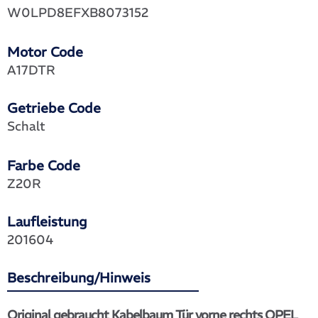
W0LPD8EFXB8073152
Motor Code
A17DTR
Getriebe Code
Schalt
Farbe Code
Z20R
Laufleistung
201604
Beschreibung/Hinweis
Original gebraucht Kabelbaum Tür vorne rechts OPEL