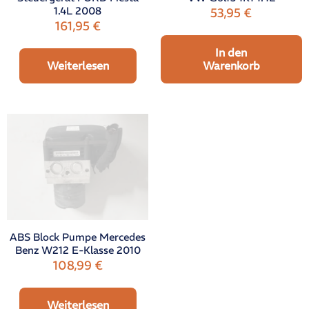
1.4L 2008
53,95
€
161,95
€
In den
Weiterlesen
Warenkorb
ABS Block Pumpe Mercedes
Benz W212 E-Klasse 2010
108,99
€
Weiterlesen