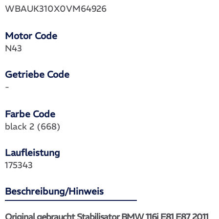
WBAUK310X0VM64926
Motor Code
N43
Getriebe Code
-
Farbe Code
black 2 (668)
Laufleistung
175343
Beschreibung/Hinweis
Original gebraucht Stabilisator BMW 116i E81 E87 2011