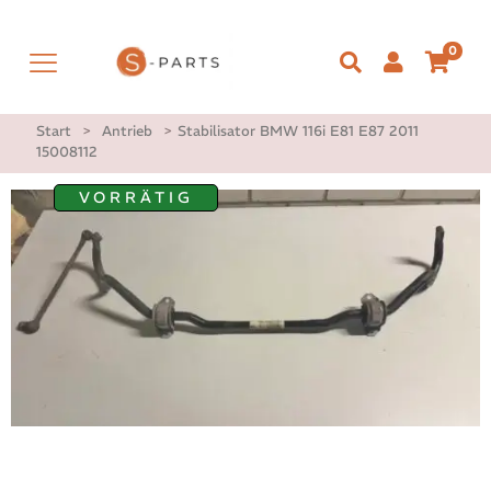
0
Start
>
Antrieb
>
Stabilisator BMW 116i E81 E87 2011
15008112
VORRÄTIG