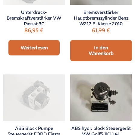
Unterdruck-
Bremsverstärker
Bremskraftverstärker VW
Hauptbremszylinder Benz
Passat 3C
W212 E-Klasse 2010
86,95
€
61,99
€
Weiterlesen
In den
Warenkorb
ABS Block Pumpe
ABS hydr. block Steuergerät
Steuergerät FORD Fiesta
VW Golf5 1K1 1.4L