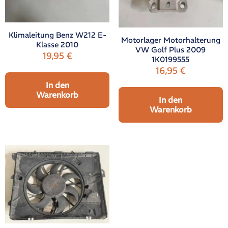
Klimaleitung Benz W212 E-
Motorlager Motorhalterung
Klasse 2010
VW Golf Plus 2009
19,95
€
1K0199555
16,95
€
In den
Warenkorb
In den
Warenkorb