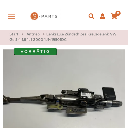
0
Start
>
Antrieb
>
Lenksäule Zündschloss Kreuzgelenk VW
Golf 4 1,6 1J1 2000 1J1419501DC
VORRÄTIG