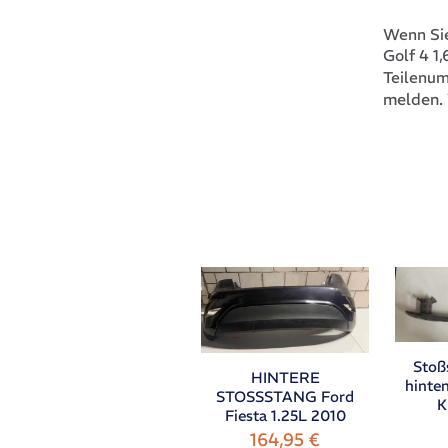
Wenn Sie
Golf 4 1
Teilenu
melden. 
Stoß
HINTERE
hinte
STOSSSTANG Ford
K
Fiesta 1.25L 2010
164,95
€