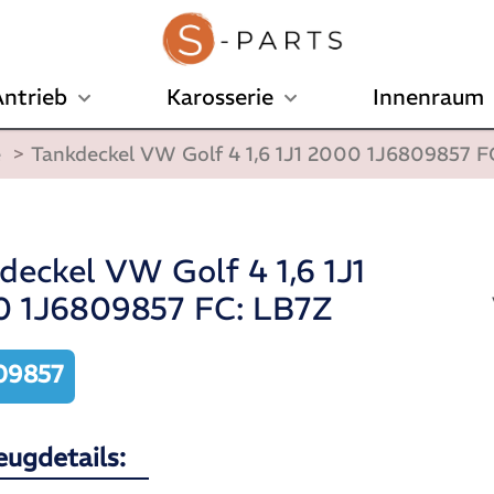
ntrieb
Karosserie
Innenraum
e
>
Tankdeckel VW Golf 4 1,6 1J1 2000 1J6809857 F
deckel VW Golf 4 1,6 1J1
 1J6809857 FC: LB7Z
09857
eugdetails: