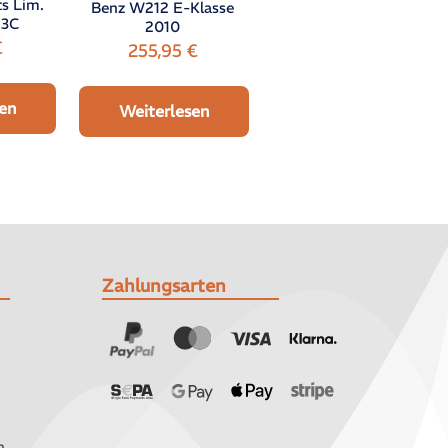
ts Lim.
Benz W212 E-Klasse
 3C
2010
€
255,95
€
en
Weiterlesen
Zahlungsarten
n