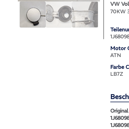
VW Vol
70KW 3
Teilen
1J6809
Motor 
ATN
Farbe 
LB7Z
Besch
Original
1J68098
1J6809