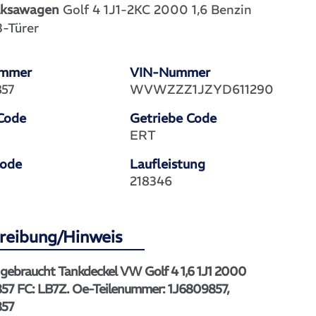
ksawagen
Golf 4 1J1-2KC 2000 1,6 Benzin
-Türer
ummer
VIN-Nummer
857
WVWZZZ1JZYD611290
Code
Getriebe Code
ERT
Code
Laufleistung
218346
reibung/Hinweis
 gebraucht Tankdeckel VW Golf 4 1,6 1J1 2000
57 FC: LB7Z. Oe-Teilenummer: 1J6809857,
857