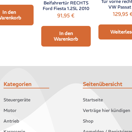
Tür vorne rech
Beifahrertür RECHTS
VW Passat
Ford Fiesta 1.25L 2010
In den
129,95
91,95
€
arenkorb
Weiterles
In den
Warenkorb
Kategorien
Seitenübersicht
Steuergeräte
Startseite
Motor
Verträge hier kündigen
Antrieb
Shop
Karosserie
Anmelden / Registriere