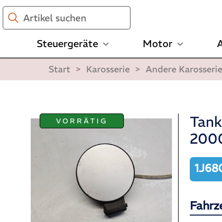
Artikel
suchen
Steuergeräte
Motor
A
Start
>
Karosserie
>
Andere Karosseri
Tank
VORRÄTIG
2000
1J68
Fahrz