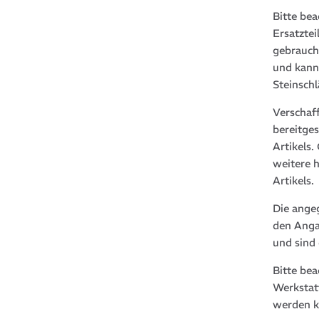
Bitte bea
Ersatztei
gebrauch
und kann
Steinsch
Verschaf
bereitge
Artikels
weitere 
Artikels.
Die ange
den Anga
und sind
Bitte be
Werkstat
werden k