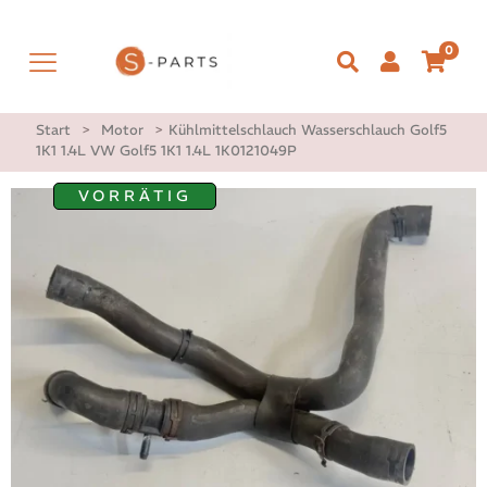
0
Start
>
Motor
>
Kühlmittelschlauch Wasserschlauch Golf5
1K1 1.4L VW Golf5 1K1 1.4L 1K0121049P
VORRÄTIG