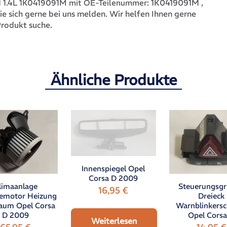
1K0419091M
,
1 1.4L 1K0419091M mit OE-Teilenummer:
ie sich gerne bei uns melden. Wir helfen Ihnen gerne
Produkt suche.
Ähnliche Produkte
Innenspiegel Opel
Corsa D 2009
Steuerungsg
limaanlage
16,95
€
Dreieck
emotor Heizung
Warnblinkersc
aum Opel Corsa
Opel Cors
D 2009
Weiterlesen