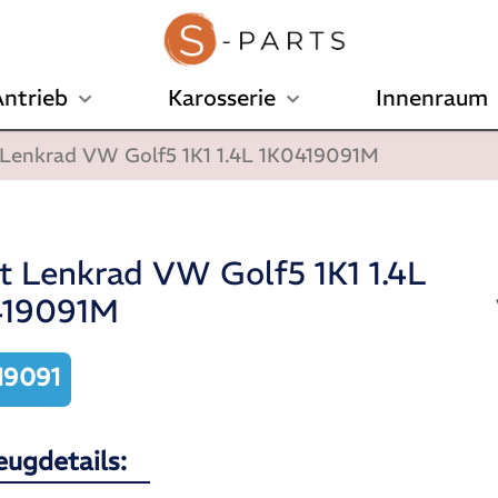
ntrieb
Karosserie
Innenraum
 Lenkrad VW Golf5 1K1 1.4L 1K0419091M
t Lenkrad VW Golf5 1K1 1.4L
419091M
19091
eugdetails: