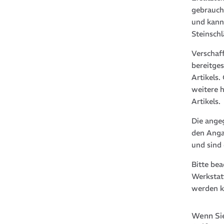
gebrauch
und kann
Steinsch
Verschaf
bereitge
Artikels
weitere 
Artikels.
Die ange
den Anga
und sind
Bitte be
Werkstat
werden k
Wenn Sie