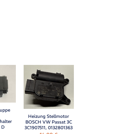
ruppe
Heizung Stellmotor
halter
BOSCH VW Passat 3C
a D
3C1907511, 0132801363