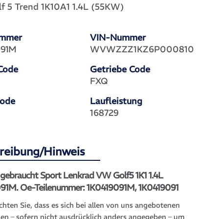
f 5 Trend 1K10A1 1.4L (55KW)
ummer
VIN-Nummer
091M
WVWZZZ1KZ6P000810
Code
Getriebe Code
FXQ
Code
Laufleistung
168729
reibung/Hinweis
 gebraucht Sport Lenkrad VW Golf5 1K1 1.4L
91M. Oe-Teilenummer: 1K0419091M, 1K0419091
chten Sie, dass es sich bei allen von uns angebotenen
len – sofern nicht ausdrücklich anders angegeben – um