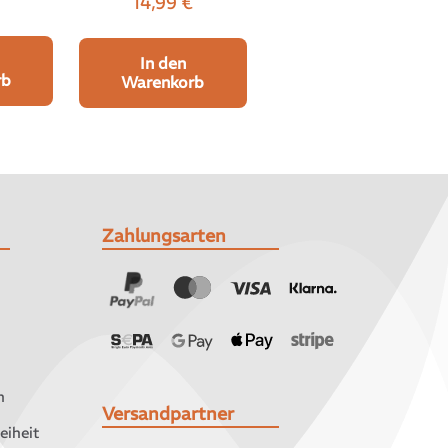
14,99
€
In den
rb
Warenkorb
Zahlungsarten
n
Versandpartner
eiheit