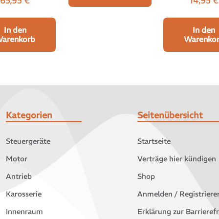
14,95
€
65,95
€
In den
In den
Warenko
arenkorb
Kategorien
Seitenübersicht
Steuergeräte
Startseite
Motor
Verträge hier kündigen
Antrieb
Shop
Karosserie
Anmelden / Registriere
Innenraum
Erklärung zur Barrierefr