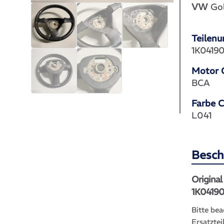
VW
Gol
Teilen
1K0419
Motor 
BCA
Farbe 
L041
Besch
Original
1K04190
Bitte bea
Ersatztei