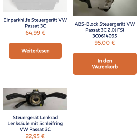
Einparkhilfe Steuergerät VW
ABS-Block Steuergerät VW
Passat 3C
Passat 3C 2.0l FSI
64,99
€
3C0614095
95,00
€
Weiterlesen
In den
Warenkorb
Steuergerät Lenkrad
Lenksäule mit Schleifring
VW Passat 3C
22,95
€