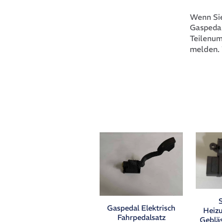
Wenn Sie
Gaspedal
Teilenu
melden. 
Gaspedal Elektrisch
Heizu
Fahrpedalsatz
Geblä