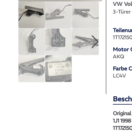
VW Vol
3-Türer
Teilen
1T17215
Motor 
AKQ
Farbe 
LC4V
Besch
Original
1J1 1998
1T17215