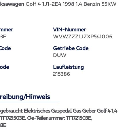
ksawagen
Golf 4 1J1-2E4 1998 1,4 Benzin 55KW
ummer
VIN-Nummer
03E
WVWZZZ1JZXP541006
Code
Getriebe Code
DUW
Code
Laufleistung
215386
reibung/Hinweis
 gebraucht Elektrisches Gaspedal Gas Geber Golf 4 1,4
 1T1721503E. Oe-Teilenummer: 1T1721503E,
03E