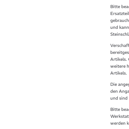
Bitte bea
Ersatztei
gebrauch
und kann
Steinsch
Verschaf
bereitge
Artikels
weitere 
Artikels.
Die ange
den Anga
und sind
Bitte be
Werkstat
werden k