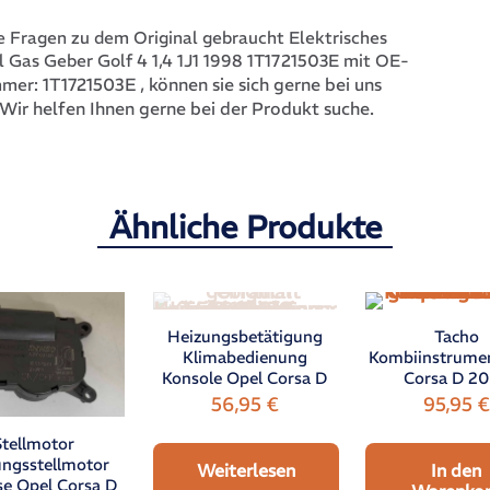
 Fragen zu dem Original gebraucht Elektrisches
 Gas Geber Golf 4 1,4 1J1 1998 1T1721503E mit OE-
1T1721503E
, können sie sich gerne bei uns
mmer:
Wir helfen Ihnen gerne bei der Produkt suche.
Ähnliche Produkte
Heizungsbetätigung
Tacho
Klimabedienung
Kombiinstrume
Konsole Opel Corsa D
Corsa D 2
56,95
€
95,95
€
Stellmotor
ngsstellmotor
Weiterlesen
In den
se Opel Corsa D