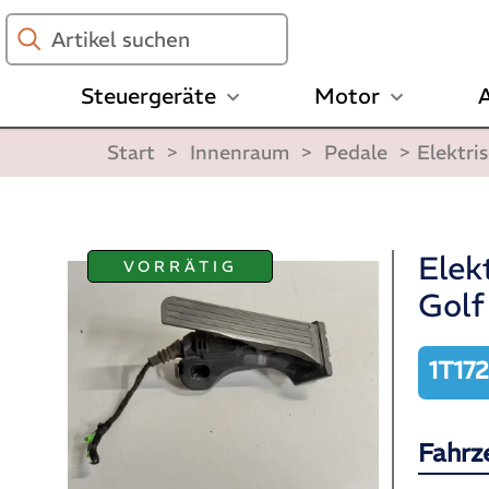
Artikel
suchen
Steuergeräte
Motor
A
Start
>
Innenraum
>
Pedale
>
Elektri
Elek
VORRÄTIG
Golf
1T17
Fahrz