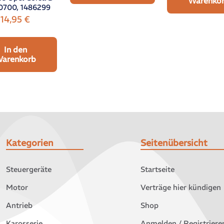
Warenko
0700, 1486299
14,95
€
In den
arenkorb
Kategorien
Seitenübersicht
Steuergeräte
Startseite
Motor
Verträge hier kündigen
Antrieb
Shop
Karosserie
Anmelden / Registriere