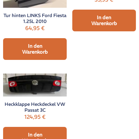
Tur hinten LINKS Ford Fiesta
In den
1.25L 2010
Warenkorb
64,95
€
In den
Warenkorb
Heckklappe Heckdeckel VW
Passat 3C
124,95
€
In den