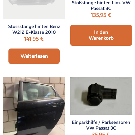
Stoßstange hinten Lim. VW
Passat 3C
135,95
€
Stossstange hinten Benz
W212 E-Klasse 2010
In den
Warenkorb
141,95
€
Weiterlesen
Einparkhilfe / Parksensoren
VW Passat 3C
35,95
€