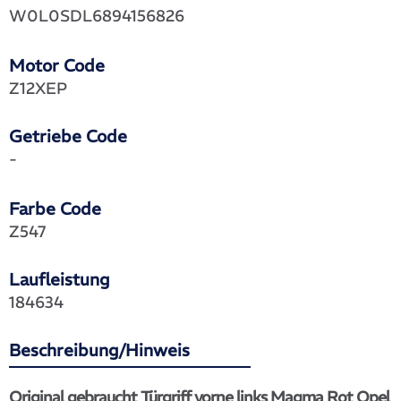
W0L0SDL6894156826
Motor Code
Z12XEP
Getriebe Code
-
Farbe Code
Z547
Laufleistung
184634
Beschreibung/Hinweis
Original gebraucht Türgriff vorne links Magma Rot Opel