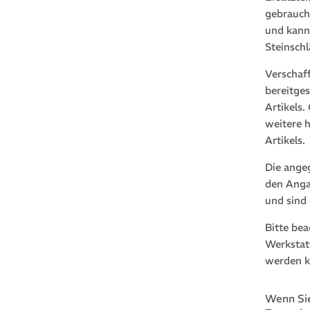
gebrauch
und kann
Steinsch
Verschaf
bereitge
Artikels
weitere 
Artikels.
Die ange
den Anga
und sind
Bitte be
Werkstat
werden k
Wenn Sie