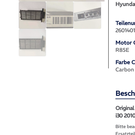
Hyunda
Teilen
260140
Motor 
R85E
Farbe 
Carbon
Besch
Origina
i30 201
Bitte bea
Ersatztei