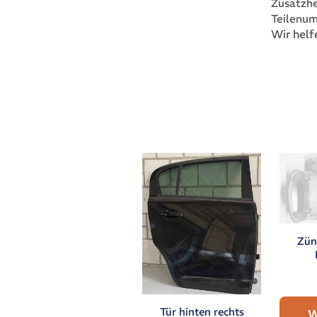
Zusatzhe
Teilenu
Wir helf
Zün
Tür hinten rechts
W