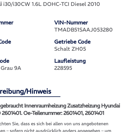
i
i30/i30CW 1.6L DOHC-TCI Diesel 2010
ummer
VIN-Nummer
1
TMADB51SAAJ053280
Code
Getriebe Code
Schalt ZH05
Code
Laufleistung
 Grau 9A
228595
reibung/Hinweis
l gebraucht Innenraumheizung Zusatzheizung Hyundai
0 2601401. Oe-Teilenummer: 2601401, 2601401
chten Sie, dass es sich bei allen von uns angebotenen
len – sofern nicht ausdrücklich anders angegeben – um