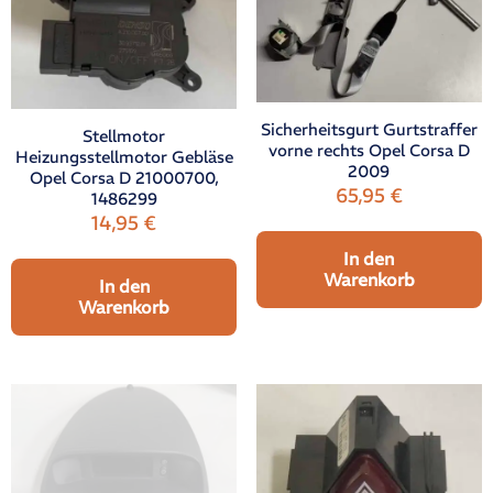
Sicherheitsgurt Gurtstraffer
Stellmotor
vorne rechts Opel Corsa D
Heizungsstellmotor Gebläse
2009
Opel Corsa D 21000700,
65,95
€
1486299
14,95
€
In den
Warenkorb
In den
Warenkorb