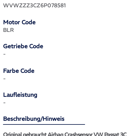
WVWZZZ3CZ6P078581
Motor Code
BLR
Getriebe Code
-
Farbe Code
-
Laufleistung
-
Beschreibung/Hinweis
Original gebraucht Airbag Crashsensor VW Passat 3C