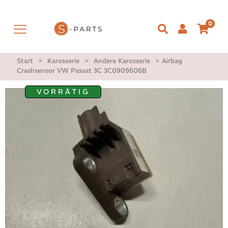
0
Start
>
Karosserie
>
Andere Karosserie
>
Airbag
Crashsensor VW Passat 3C 3C0909606B
VORRÄTIG