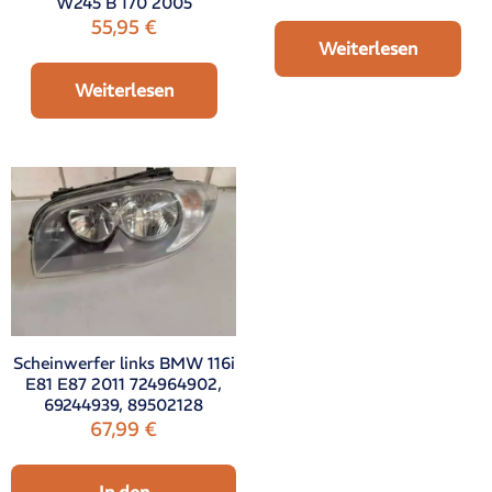
W245 B 170 2005
55,95
€
Weiterlesen
Weiterlesen
Scheinwerfer links BMW 116i
E81 E87 2011 724964902,
69244939, 89502128
67,99
€