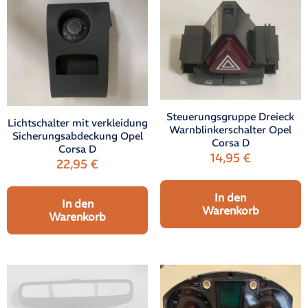
Steuerungsgruppe Dreieck
Lichtschalter mit verkleidung
Warnblinkerschalter Opel
Sicherungsabdeckung Opel
Corsa D
Corsa D
14,95
€
22,95
€
In den
In den
Warenkorb
Warenkorb