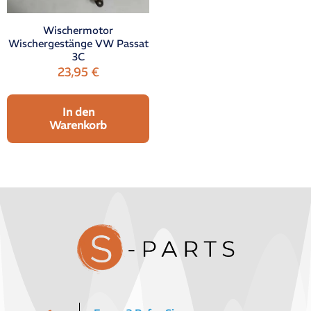
Wischermotor
Wischergestänge VW Passat
3C
23,95
€
In den
Warenkorb