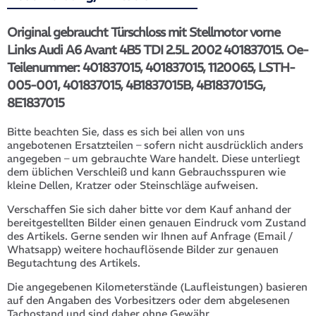
Original gebraucht Türschloss mit Stellmotor vorne
Links Audi A6 Avant 4B5 TDI 2.5L 2002 401837015. Oe-
Teilenummer: 401837015, 401837015, 1120065, LSTH-
005-001, 401837015, 4B1837015B, 4B1837015G,
8E1837015
Bitte beachten Sie, dass es sich bei allen von uns
angebotenen Ersatzteilen – sofern nicht ausdrücklich anders
angegeben – um gebrauchte Ware handelt. Diese unterliegt
dem üblichen Verschleiß und kann Gebrauchsspuren wie
kleine Dellen, Kratzer oder Steinschläge aufweisen.
Verschaffen Sie sich daher bitte vor dem Kauf anhand der
bereitgestellten Bilder einen genauen Eindruck vom Zustand
des Artikels. Gerne senden wir Ihnen auf Anfrage (Email /
Whatsapp) weitere hochauflösende Bilder zur genauen
Begutachtung des Artikels.
Die angegebenen Kilometerstände (Laufleistungen) basieren
auf den Angaben des Vorbesitzers oder dem abgelesenen
Tachostand und sind daher ohne Gewähr.