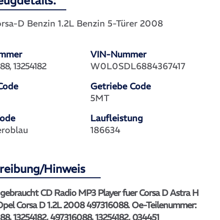
eugdetails:
rsa-D Benzin 1.2L Benzin 5-Türer 2008
ummer
VIN-Nummer
88, 13254182
W0L0SDL6884367417
Code
Getriebe Code
P
5MT
Code
Laufleistung
roblau
186634
reibung/Hinweis
 gebraucht CD Radio MP3 Player fuer Corsa D Astra H
Opel Corsa D 1.2L 2008 497316088. Oe-Teilenummer:
88, 13254182, 497316088, 13254182, 034451