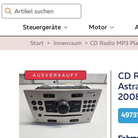
Artikel
suchen
Steuergeräte
Motor
A
Start
>
Innenraum
>
CD Radio MP3 Play
CD R
AUSVERKAUFT
Astr
200
4973