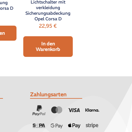
Lichtschalter mit
nung
verkleidung
orsa D
Sicherungsabdeckung
€
Opel Corsa D
22,95
€
en
In den
Warenkorb
Zahlungsarten