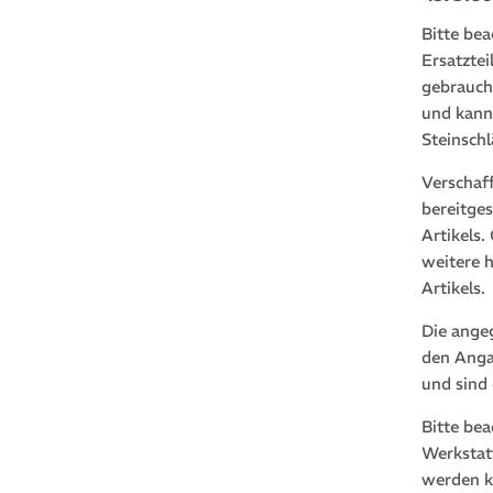
Bitte bea
Ersatztei
gebrauch
und kann
Steinsch
Verschaf
bereitge
Artikels
weitere 
Artikels.
Die ange
den Anga
und sind
Bitte be
Werkstat
werden k