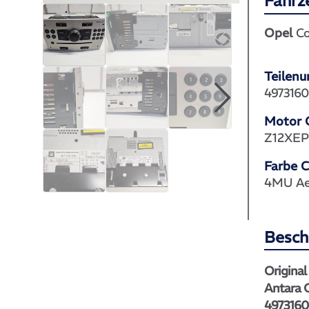
Fahrz
Opel
Co
Teilen
4973160
Motor 
Z12XE
Farbe 
4MU Ae
Besch
Original
Antara 
4973160