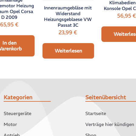
Klimabedie
emotor Heizung
Innenraumgebläse mit
Konsole Opel C
aum Opel Corsa
Widerstand
56,95
D 2009
Heizungsgeblaese VW
65,95
€
Passat 3C
23,99
€
Weiterles
In den
arenkorb
Weiterlesen
Kategorien
Seitenübersicht
Steuergeräte
Startseite
Motor
Verträge hier kündigen
Antrieb
Shop