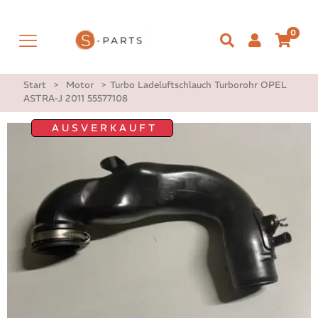
0
Start
>
Motor
>
Turbo Ladeluftschlauch Turborohr OPEL
ASTRA-J 2011 55577108
AUSVERKAUFT