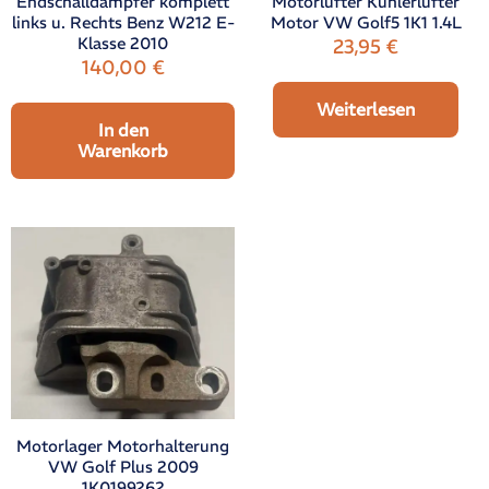
Endschalldämpfer komplett
Motorlüfter Kühlerlüfter
links u. Rechts Benz W212 E-
Motor VW Golf5 1K1 1.4L
Klasse 2010
23,95
€
140,00
€
Weiterlesen
In den
Warenkorb
Motorlager Motorhalterung
VW Golf Plus 2009
1K0199262