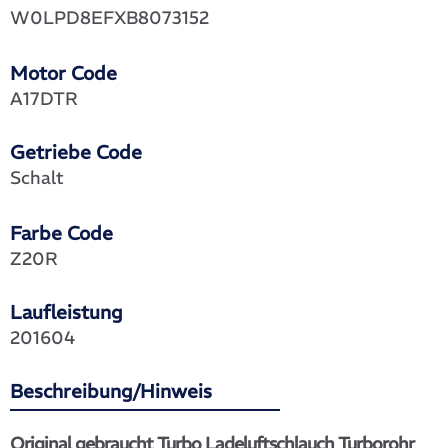
W0LPD8EFXB8073152
Motor Code
A17DTR
Getriebe Code
Schalt
Farbe Code
Z20R
Laufleistung
201604
Beschreibung/Hinweis
Original gebraucht Turbo Ladeluftschlauch Turborohr