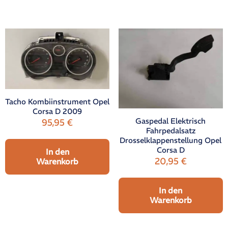
Tacho Kombiinstrument Opel
Corsa D 2009
Gaspedal Elektrisch
95,95
€
Fahrpedalsatz
Drosselklappenstellung Opel
Corsa D
In den
20,95
€
Warenkorb
In den
Warenkorb