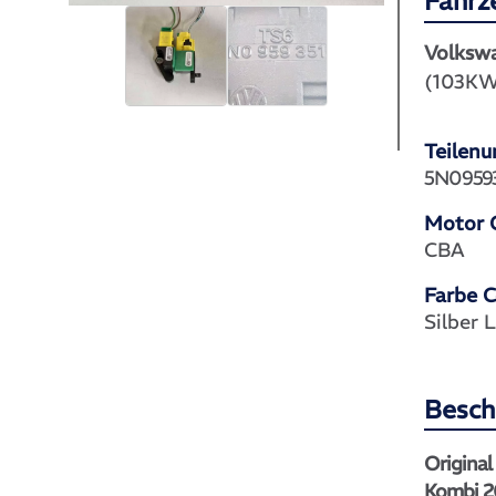
Fahrz
Volksw
(103KW
Teilen
5N09593
Motor 
CBA
Farbe 
Silber
Besch
Original
Kombi 2