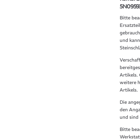
5N09593
Bitte bea
Ersatztei
gebrauch
und kann
Steinsch
Verschaf
bereitge
Artikels
weitere 
Artikels.
Die ange
den Anga
und sind
Bitte be
Werkstat