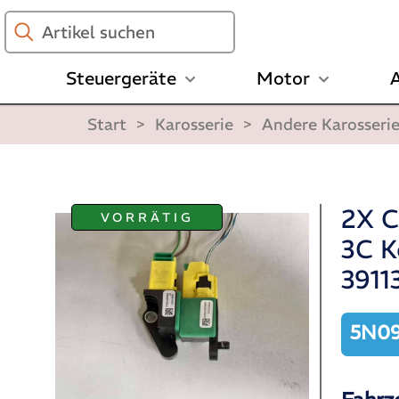
Artikel
suchen
Steuergeräte
Motor
A
Start
>
Karosserie
>
Andere Karosseri
2X C
VORRÄTIG
3C K
3911
5N09