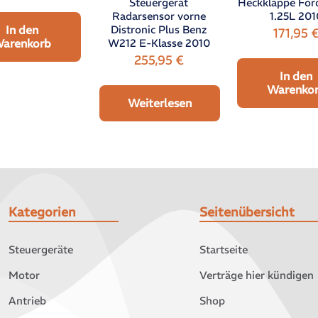
Steuergerät
Heckklappe Ford
Radarsensor vorne
1.25L 201
Distronic Plus Benz
In den
171,95
W212 E-Klasse 2010
arenkorb
255,95
€
In den
Warenko
Weiterlesen
Kategorien
Seitenübersicht
Steuergeräte
Startseite
Motor
Verträge hier kündigen
Antrieb
Shop