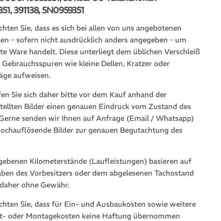
51, 391138, 5N0959351
chten Sie, dass es sich bei allen von uns angebotenen
len – sofern nicht ausdrücklich anders angegeben – um
te Ware handelt. Diese unterliegt dem üblichen Verschleiß
 Gebrauchsspuren wie kleine Dellen, Kratzer oder
läge aufweisen.
fen Sie sich daher bitte vor dem Kauf anhand der
stellten Bilder einen genauen Eindruck vom Zustand des
. Gerne senden wir Ihnen auf Anfrage (Email / Whatsapp)
hochauflösende Bilder zur genauen Begutachtung des
gebenen Kilometerstände (Laufleistungen) basieren auf
ben des Vorbesitzers oder dem abgelesenen Tachostand
 daher ohne Gewähr.
achten Sie, dass für Ein- und Ausbaukosten sowie weitere
t- oder Montagekosten keine Haftung übernommen