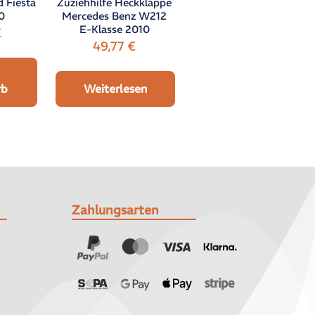
 Fiesta
Zuziehhilfe Heckklappe
0
Mercedes Benz W212
E-Klasse 2010
€
49,77
€
rb
Weiterlesen
Zahlungsarten