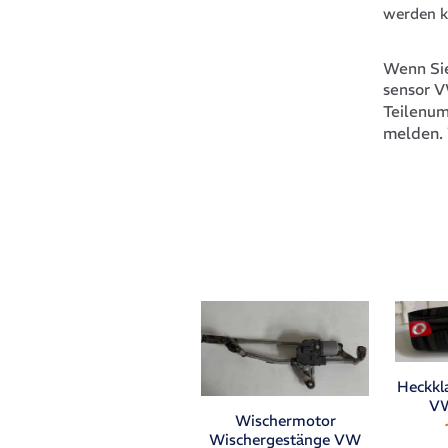
werden k
Wenn Sie
sensor 
Teilenu
melden. 
Heckkl
VW
Wischermotor
Wischergestänge VW