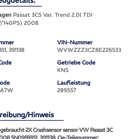
eugdetails:
agen
Passat 3C5 Var. Trend 2.0l TDI
/140PS) 2008
ummer
VIN-Nummer
51, 391138
WVWZZZ3CZ8E226533
Code
Getriebe Code
KNS
Code
Laufleistung
 LA7W
289557
reibung/Hinweis
 gebraucht 2X Crashsensor sensor VW Passat 3C
008 5N0959351, 391138. Oe-Teilenummer: