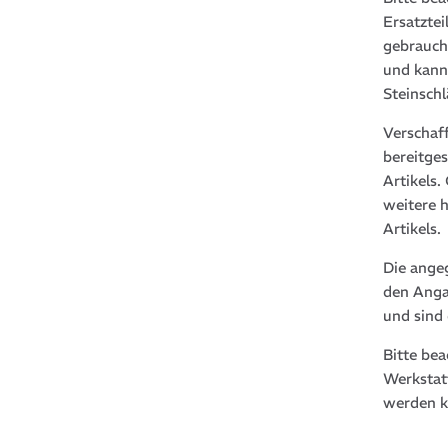
Ersatztei
gebrauch
und kann
Steinsch
Verschaf
bereitge
Artikels
weitere 
Artikels.
Die ange
den Anga
und sind
Bitte be
Werkstat
werden k