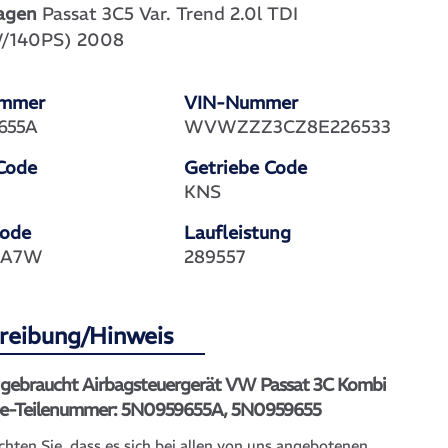
agen
Passat 3C5 Var. Trend 2.0l TDI
/140PS) 2008
ummer
VIN-Nummer
655A
WVWZZZ3CZ8E226533
Code
Getriebe Code
KNS
Code
Laufleistung
 LA7W
289557
reibung/Hinweis
l gebraucht Airbagsteuergerät VW Passat 3C Kombi
e-Teilenummer: 5N0959655A, 5N0959655
chten Sie, dass es sich bei allen von uns angebotenen