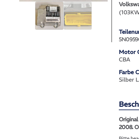
Volksw
(103KW
Teilen
5N0959
Motor 
CBA
Farbe 
Silber
Besch
Origina
2008. O
Bitte bea