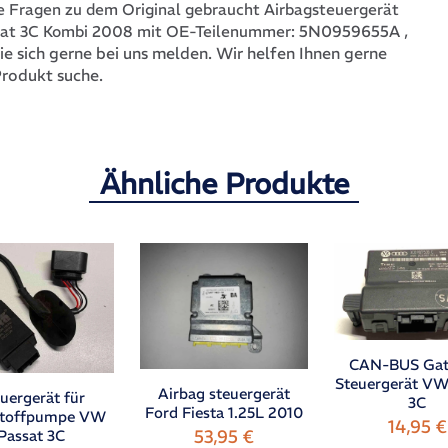
 Fragen zu dem Original gebraucht Airbagsteuergerät
5N0959655A
,
at 3C Kombi 2008 mit OE-Teilenummer:
ie sich gerne bei uns melden. Wir helfen Ihnen gerne
Produkt suche.
Ähnliche Produkte
CAN-BUS Ga
Steuergerät VW
Airbag steuergerät
uergerät für
3C
Ford Fiesta 1.25L 2010
stoffpumpe VW
14,95
€
53,95
€
Passat 3C