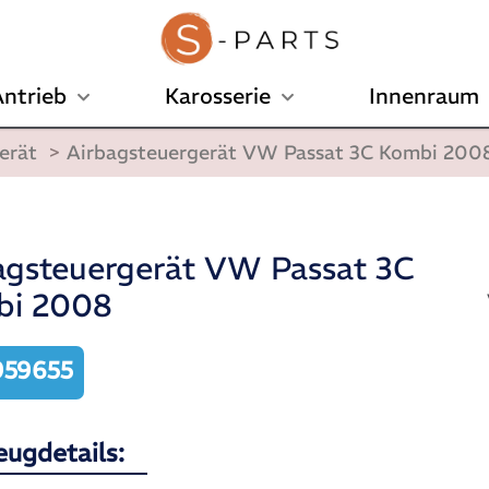
ntrieb
Karosserie
Innenraum
erät
>
Airbagsteuergerät VW Passat 3C Kombi 200
agsteuergerät VW Passat 3C
bi 2008
59655
eugdetails: