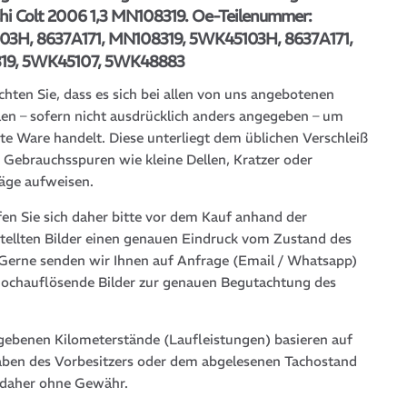
shi Colt 2006 1,3 MN108319. Oe-Teilenummer:
3H, 8637A171, MN108319, 5WK45103H, 8637A171,
19, 5WK45107, 5WK48883
chten Sie, dass es sich bei allen von uns angebotenen
len – sofern nicht ausdrücklich anders angegeben – um
te Ware handelt. Diese unterliegt dem üblichen Verschleiß
 Gebrauchsspuren wie kleine Dellen, Kratzer oder
läge aufweisen.
fen Sie sich daher bitte vor dem Kauf anhand der
stellten Bilder einen genauen Eindruck vom Zustand des
. Gerne senden wir Ihnen auf Anfrage (Email / Whatsapp)
hochauflösende Bilder zur genauen Begutachtung des
gebenen Kilometerstände (Laufleistungen) basieren auf
ben des Vorbesitzers oder dem abgelesenen Tachostand
 daher ohne Gewähr.