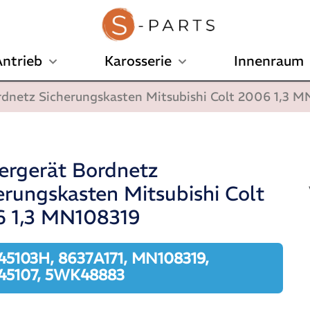
ntrieb
Karosserie
Innenraum
rdnetz Sicherungskasten Mitsubishi Colt 2006 1,3 
ergerät Bordnetz
erungskasten Mitsubishi Colt
 1,3 MN108319
5103H, 8637A171, MN108319,
5107, 5WK48883