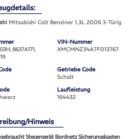
eugdetails:
shi
Mitsubishi Colt Benziner 1,3L 2006 3-Türig
ummer
VIN-Nummer
3H, 8637A171,
XMCMNZ34A7F013767
19
Code
Getriebe Code
Schalt
Code
Laufleistung
hwarz
164432
reibung/Hinweis
 gebraucht Steuergerät Bordnetz Sicherungskasten