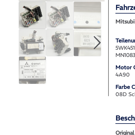
Fahrz
Mitsubi
Teilen
5WK4510
MN1083
Motor 
4A90
Farbe 
08D Sc
Besch
Original