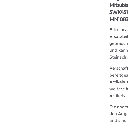
Mitsubi
5WK4510
MN1083
Bitte bea
Ersatztei
gebrauch
und kann
Steinsch
Verschaf
bereitge
Artikels
weitere 
Artikels.
Die ange
den Anga
und sind