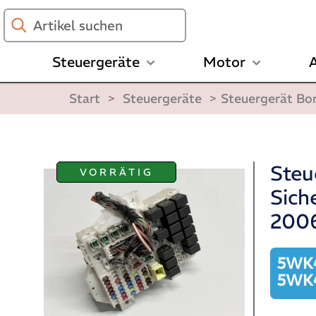
Artikel
suchen
Steuergeräte
Motor
A
Start
>
Steuergeräte
>
Steuergerät Bo
Steu
VORRÄTIG
Sich
2006
5WK4
5WK4