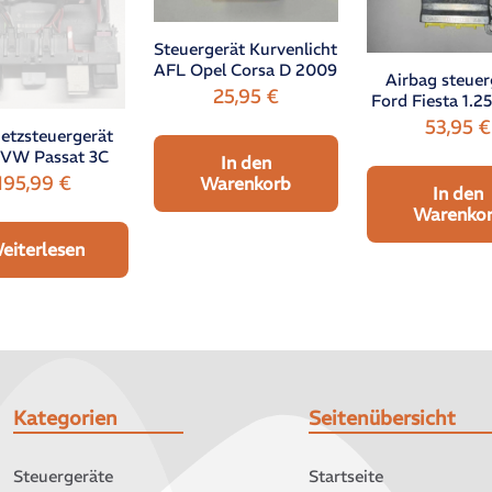
Steuergerät Kurvenlicht
AFL Opel Corsa D 2009
Airbag steuer
25,95
€
Ford Fiesta 1.2
53,95
€
etzsteuergerät
VW Passat 3C
In den
195,99
€
Warenkorb
In den
Warenko
eiterlesen
Kategorien
Seitenübersicht
Steuergeräte
Startseite