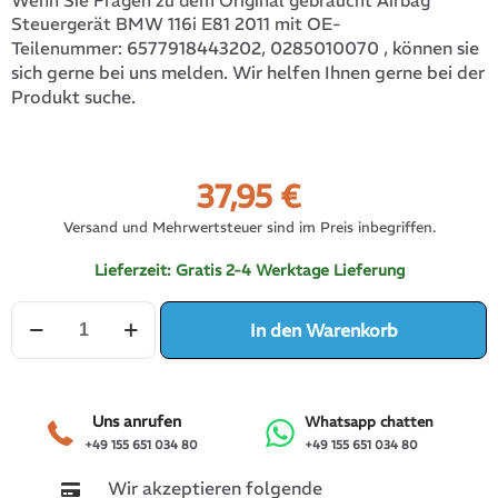
Wenn Sie Fragen zu dem Original gebraucht Airbag
Steuergerät BMW 116i E81 2011 mit OE-
6577918443202, 0285010070
, können sie
Teilenummer:
sich gerne bei uns melden. Wir helfen Ihnen gerne bei der
Produkt suche.
37,95
€
Versand und Mehrwertsteuer sind im Preis inbegriffen.
Lieferzeit:
Gratis 2-4 Werktage Lieferung
Airbag
In den Warenkorb
Steuergerät
BMW
116i
E81
2011
Uns anrufen
Whatsapp chatten
Menge
+49 155 651 034 80
+49 155 651 034 80
Wir akzeptieren folgende