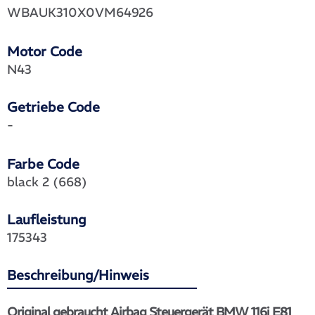
WBAUK310X0VM64926
Motor Code
N43
Getriebe Code
-
Farbe Code
black 2 (668)
Laufleistung
175343
Beschreibung/Hinweis
Original gebraucht Airbag Steuergerät BMW 116i E81