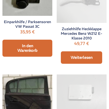
Einparkhilfe / Parksensoren
VW Passat 3C
Zuziehhilfe Heckklappe
35,95
€
Mercedes Benz W212 E-
Klasse 2010
49,77
€
In den
Warenkorb
Weiterlesen