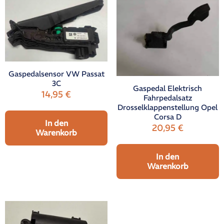
Gaspedalsensor VW Passat
3C
Gaspedal Elektrisch
14,95
€
Fahrpedalsatz
Drosselklappenstellung Opel
Corsa D
In den
20,95
€
Warenkorb
In den
Warenkorb