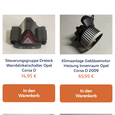
Steuerungsgruppe Dreieck
Klimaanlage Gebläsemotor
Warnblinkerschalter Opel
Heizung Innenraum Opel
Corsa D
Corsa D 2009
14,95
€
65,95
€
In den
In den
Warenkorb
Warenkorb