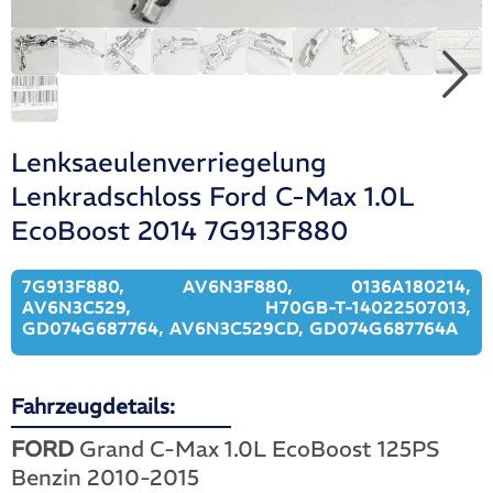
Lenksaeulenverriegelung
Lenkradschloss Ford C-Max 1.0L
EcoBoost 2014 7G913F880
7G913F880, AV6N3F880, 0136A180214,
AV6N3C529, H70GB-T-14022507013,
GD074G687764, AV6N3C529CD, GD074G687764A
Fahrzeugdetails:
FORD
Grand C-Max 1.0L EcoBoost 125PS
Benzin 2010-2015