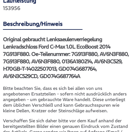
Laufleistung
153956
Beschreibung/Hinweis
Original gebraucht Lenksaeulenverriegelung
Lenkradschloss Ford C-Max 1.0L EcoBoost 2014
7G913F880. Oe-Teilenummer: 7G913F880, AV6N3F880,
7G913F880, AV6N3F880, 0136A180214, AV6N3C529,
H70GB-T-14022507013, GD074G687764,
AV6N3C529CD, GD074G687764A
Bitte beachten Sie, dass es sich bei allen von uns
angebotenen Ersatzteilen – sofern nicht ausdrücklich anders
angegeben – um gebrauchte Ware handelt. Diese unterliegt
dem üblichen Verschleiß und kann Gebrauchsspuren wie
kleine Dellen, Kratzer oder Steinschläge aufweisen.
Verschaffen Sie sich daher bitte vor dem Kauf anhand der
bereitgestellten Bilder einen genauen Eindruck vom Zustand
des Artikels. Gerne senden wir Ihnen auf Anfrage (Email /