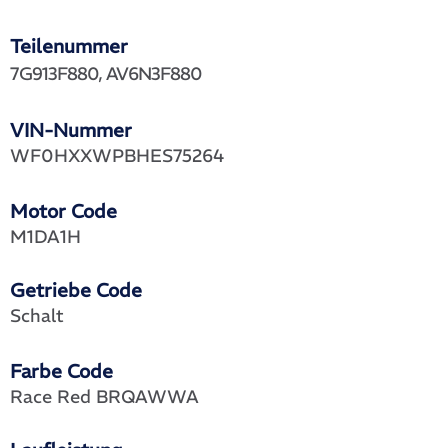
Teilenummer
7G913F880, AV6N3F880
VIN-Nummer
WF0HXXWPBHES75264
Motor Code
M1DA1H
Getriebe Code
Schalt
Farbe Code
Race Red BRQAWWA