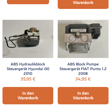
Warenkorb
ABS Hydraulikblock
ABS Block Pumpe
Steuergerät Hyundai i30
Steuergerät FIAT Punto 1.2
2010
2008
35,95
€
34,95
€
In den
In den
Warenkorb
Warenkorb