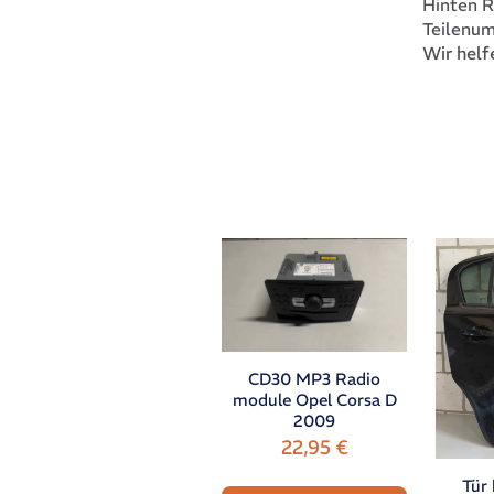
Hinten 
Teilenu
Wir helf
CD30 MP3 Radio
module Opel Corsa D
2009
22,95
€
Tür 