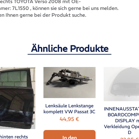
Rechts TOYOTA Verso 2008 mit OE-
7L1550
, können sie sich gerne bei uns melden.
mmer:
en Ihnen gerne bei der Produkt suche.
Ähnliche Produkte
Lenksäule Lenkstange
INNENAUSST
komplett VW Passat 3C
BOARDCOMP
44,95
€
DISPLAY m
Verkleidung Ope
D
hinten rechts
In den