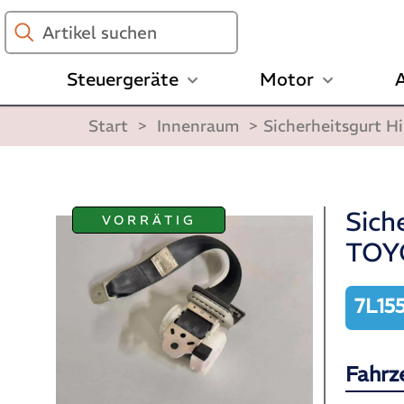
Artikel
suchen
Steuergeräte
Motor
A
Start
>
Innenraum
>
Sicherheitsgurt 
Sich
VORRÄTIG
TOY
7L15
Fahrz