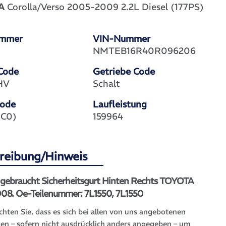
A
Corolla/Verso 2005-2009 2.2L Diesel (177PS)
ummer
VIN-Nummer
NMTEB16R40R096206
Code
Getriebe Code
HV
Schalt
Code
Laufleistung
(1C0)
159964
reibung/Hinweis
l gebraucht Sicherheitsgurt Hinten Rechts TOYOTA
008. Oe-Teilenummer: 7L1550, 7L1550
chten Sie, dass es sich bei allen von uns angebotenen
len – sofern nicht ausdrücklich anders angegeben – um