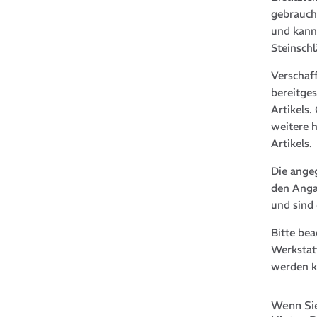
gebrauch
und kann
Steinsch
Verschaf
bereitge
Artikels
weitere 
Artikels.
Die ange
den Anga
und sind
Bitte be
Werkstat
werden k
Wenn Sie