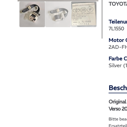
TOYOT
Teilen
7L1550
Motor 
2AD-F
Farbe 
Silver 
Besch
Origina
Verso 2
Bitte bea
Ersatztei