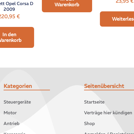
23,95
€
tt Opel Corsa D
Warenkorb
2009
220,95
€
Weiterles
In den
arenkorb
Kategorien
Seitenübersicht
Steuergeräte
Startseite
Motor
Verträge hier kündigen
Antrieb
Shop