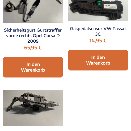
Gaspedalsensor VW Passat
Sicherheitsgurt Gurtstraffer
3C
vorne rechts Opel Corsa D
14,95
€
2009
65,95
€
In den
Warenkorb
In den
Warenkorb