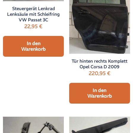
Steuergerät Lenkrad
Lenksäule mit Schleifring
VW Passat 3C
22,95
€
In den
Warenkorb
Tür hinten rechts Komplett
Opel Corsa D 2009
220,95
€
In den
Warenkorb