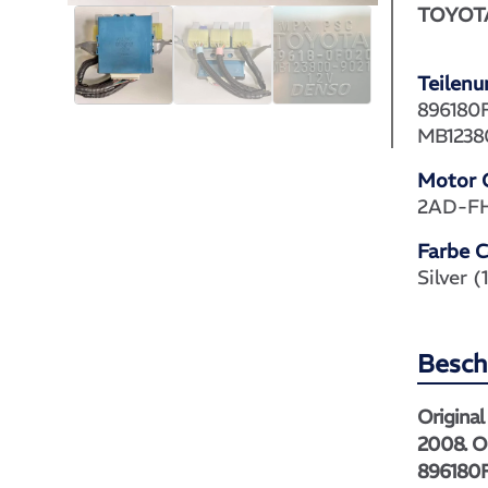
TOYOT
Teilen
896180
MB1238
Motor 
2AD-F
Farbe 
Silver 
Besch
Origina
2008. O
896180