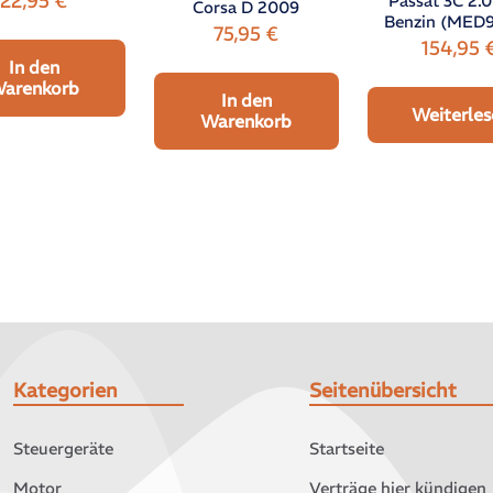
22,95
€
Passat 3C 2.0
Corsa D 2009
Benzin (MED9.
75,95
€
154,95
In den
arenkorb
In den
Weiterles
Warenkorb
Kategorien
Seitenübersicht
Steuergeräte
Startseite
Motor
Verträge hier kündigen