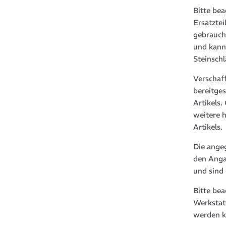
Bitte bea
Ersatztei
gebrauch
und kann
Steinsch
Verschaf
bereitge
Artikels
weitere 
Artikels.
Die ange
den Anga
und sind
Bitte be
Werkstat
werden k