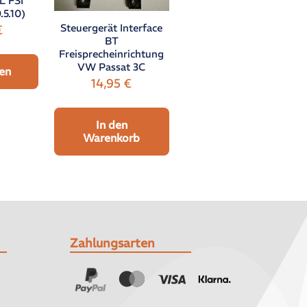
L FSI
5.10)
Steuergerät Interface
€
BT
Freisprecheinrichtung
VW Passat 3C
en
14,95
€
In den
Warenkorb
Zahlungsarten