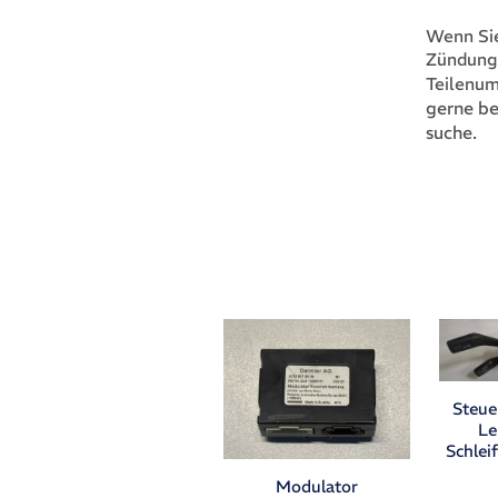
Wenn Sie
Zündung
Teilenu
gerne be
suche.
Steue
Le
Schlei
Modulator