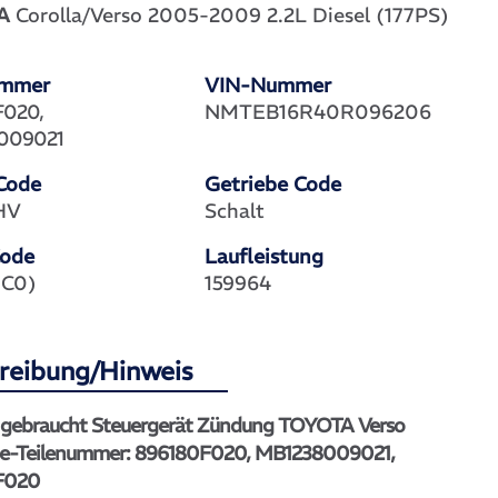
A
Corolla/Verso 2005-2009 2.2L Diesel (177PS)
ummer
VIN-Nummer
F020,
NMTEB16R40R096206
009021
Code
Getriebe Code
HV
Schalt
Code
Laufleistung
(1C0)
159964
reibung/Hinweis
l gebraucht Steuergerät Zündung TOYOTA Verso
e-Teilenummer: 896180F020, MB1238009021,
F020