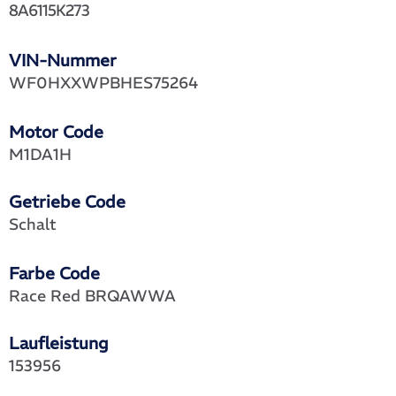
8A6115K273
VIN-Nummer
WF0HXXWPBHES75264
Motor Code
M1DA1H
Getriebe Code
Schalt
Farbe Code
Race Red BRQAWWA
Laufleistung
153956