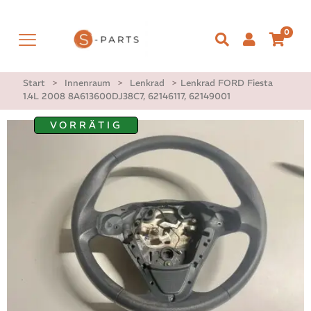
0
Start
>
Innenraum
>
Lenkrad
>
Lenkrad FORD Fiesta
1.4L 2008 8A613600DJ38C7, 62146117, 62149001
VORRÄTIG