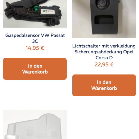
Gaspedalsensor VW Passat
3C
Lichtschalter mit verkleidung
14,95
€
Sicherungsabdeckung Opel
Corsa D
22,95
€
In den
Warenkorb
In den
Warenkorb