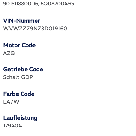
901511880006, 6Q0820045G
VIN-Nummer
WVWZZZ9NZ3D019160
Motor Code
AZQ
Getriebe Code
Schalt GDP
Farbe Code
LA7W
Laufleistung
179404