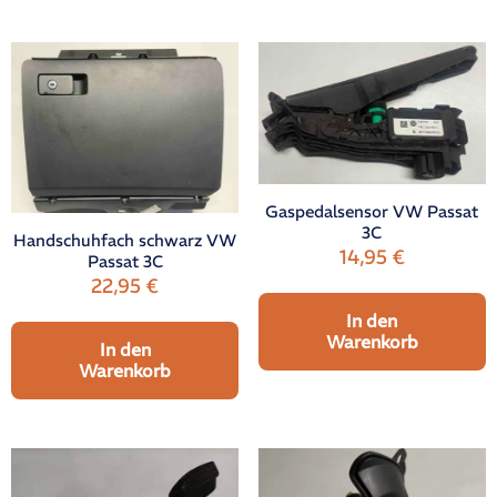
Gaspedalsensor VW Passat
3C
Handschuhfach schwarz VW
14,95
€
Passat 3C
22,95
€
In den
Warenkorb
In den
Warenkorb