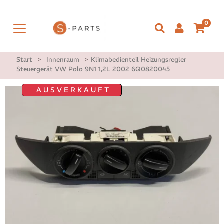
0
Start
>
Innenraum
>
Klimabedienteil Heizungsregler
Steuergerät VW Polo 9N1 1,2L 2002 6Q0820045
AUSVERKAUFT