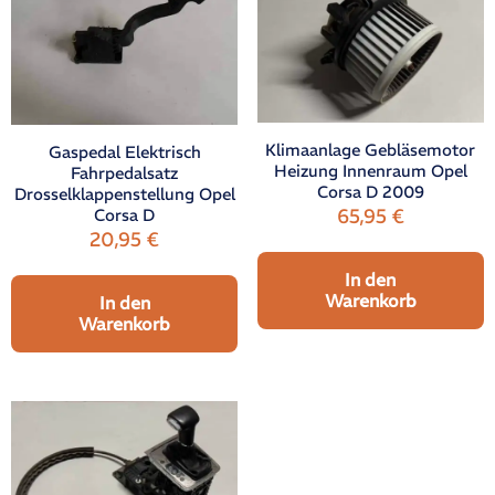
Klimaanlage Gebläsemotor
Gaspedal Elektrisch
Heizung Innenraum Opel
Fahrpedalsatz
Corsa D 2009
Drosselklappenstellung Opel
65,95
€
Corsa D
20,95
€
In den
Warenkorb
In den
Warenkorb