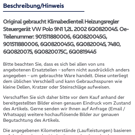
Beschreibung/Hinweis
Original gebraucht Klimabedienteil Heizungsregler
Steuergerät VW Polo 9N1 1,2L 2002 6Q0820045. Oe-
Teilenummer: 901511880006, 6Q0820045G,
901511880006, 6Q0820045G, 6Q0820045, 7480,
6Q0820075, 6Q0820075C, 6Q0819445
Bitte beachten Sie, dass es sich bei allen von uns
angebotenen Ersatzteilen – sofern nicht ausdrücklich anders
angegeben – um gebrauchte Ware handelt. Diese unterliegt
dem üblichen Verschleiß und kann Gebrauchsspuren wie
kleine Dellen, Kratzer oder Steinschläge aufweisen.
Verschaffen Sie sich daher bitte vor dem Kauf anhand der
bereitgestellten Bilder einen genauen Eindruck vom Zustand
des Artikels. Gerne senden wir Ihnen auf Anfrage (Email /
Whatsapp) weitere hochauflösende Bilder zur genauen
Begutachtung des Artikels.
Die angegebenen Kilometerstände (Laufleistungen) basieren