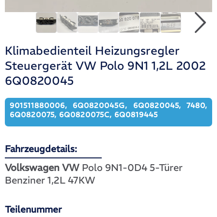
Klimabedienteil Heizungsregler
Steuergerät VW Polo 9N1 1,2L 2002
6Q0820045
901511880006, 6Q0820045G, 6Q0820045, 7480,
6Q0820075, 6Q0820075C, 6Q0819445
Fahrzeugdetails:
Volkswagen VW
Polo 9N1-0D4 5-Türer
Benziner 1,2L 47KW
Teilenummer