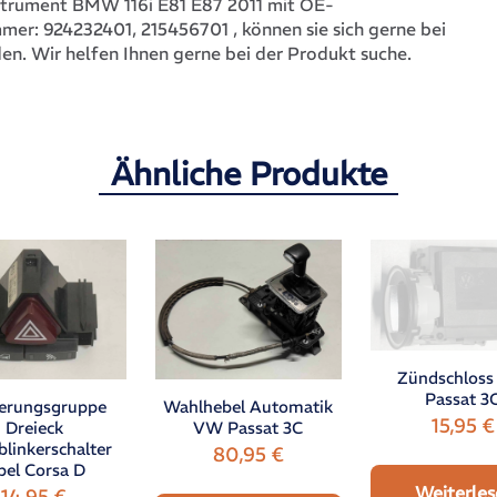
strument BMW 116i E81 E87 2011 mit OE-
924232401, 215456701
, können sie sich gerne bei
mmer:
en. Wir helfen Ihnen gerne bei der Produkt suche.
Ähnliche Produkte
Zündschlos
Passat 3
erungsgruppe
Wahlhebel Automatik
15,95
€
Dreieck
VW Passat 3C
linkerschalter
80,95
€
el Corsa D
Weiterles
14,95
€