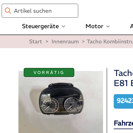
Artikel
suchen
Steuergeräte
Motor
A
Start
>
Innenraum
>
Tacho Kombiinstr
Tach
VORRÄTIG
E81 
9242
Fahrz