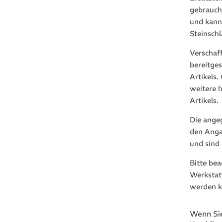
gebrauch
und kann
Steinsch
Verschaf
bereitge
Artikels
weitere 
Artikels.
Die ange
den Anga
und sind
Bitte be
Werkstat
werden k
Wenn Sie