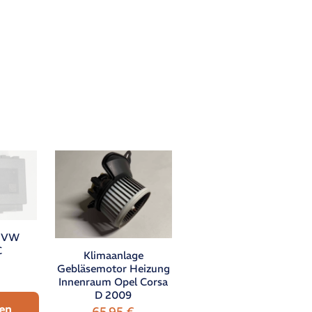
s VW
C
Klimaanlage
Gebläsemotor Heizung
Innenraum Opel Corsa
D 2009
en
65,95
€