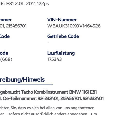
16i E81 2.0L 2011 122ps
ummer
VIN-Nummer
01, 215456701
WBAUK310X0VM64926
Code
Getriebe Code
-
Code
Laufleistung
 (668)
175343
reibung/Hinweis
l gebraucht Tacho Kombiinstrument BMW 116i E81
1. Oe-Teilenummer: 924232401, 215456701, 924232401
chten Sie, dass es sich bei allen von uns angebotenen
len – sofern nicht ausdrücklich anders angegeben – um