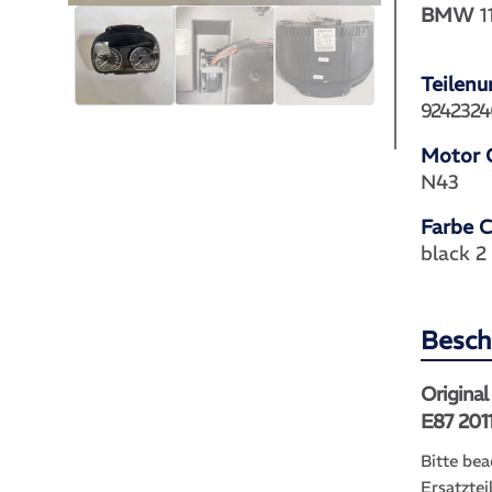
BMW
1
Teilen
9242324
Motor 
N43
Farbe 
black 2
Besch
Origina
E87 201
Bitte bea
Ersatztei