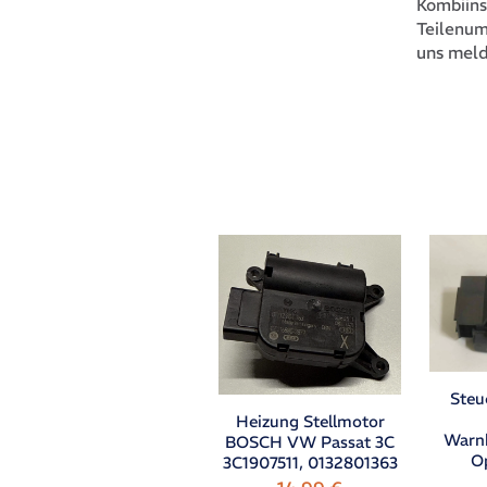
Kombiin
Teilenu
uns meld
Steu
Heizung Stellmotor
Warnb
BOSCH VW Passat 3C
Op
3C1907511, 0132801363