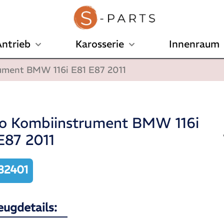
ntrieb
Karosserie
Innenraum
ument BMW 116i E81 E87 2011
o Kombiinstrument BMW 116i
E87 2011
32401
eugdetails: