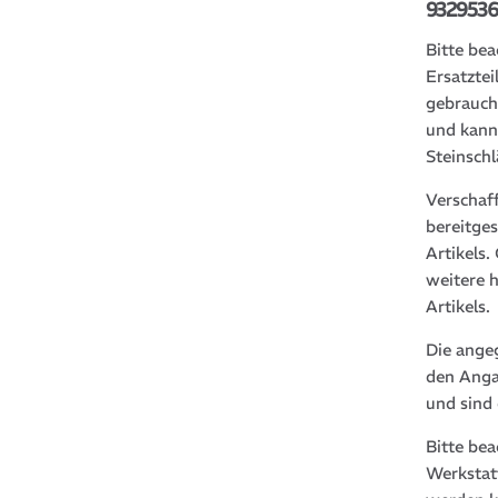
9329536
Bitte bea
Ersatztei
gebrauch
und kann
Steinsch
Verschaf
bereitge
Artikels
weitere 
Artikels.
Die ange
den Anga
und sind
Bitte be
Werkstat