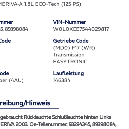
ERIVA-A 1.8L ECO-Tech (125 PS)
ummer
VIN-Nummer
5, 89398084
W0L0XCE7544029817
Code
Getriebe Code
(MD0) F17 (WR)
Transmission
EASYTRONIC
Code
Laufleistung
lber (4AU)
146384
reibung/Hinweis
 gebraucht Rückleuchte Schlußleuchte hinten Links
RIVA 2003. Oe-Teilenummer: 93294345, 89398084,