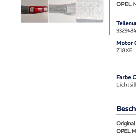
OPEL
M
Teilen
9329434
Motor 
Z18XE
Farbe 
Lichtsi
Besch
Original
OPEL ME