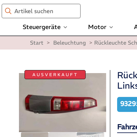
Artikel
suchen
Steuergeräte
Motor
A
Start
>
Beleuchtung
>
Rückleuchte Sc
Rück
AUSVERKAUFT
Lin
9329
Fahrz