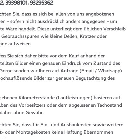
2, 39398101, 93295362
chten Sie, dass es sich bei allen von uns angebotenen
len – sofern nicht ausdrücklich anders angegeben – um
te Ware handelt. Diese unterliegt dem üblichen Verschleiß
 Gebrauchsspuren wie kleine Dellen, Kratzer oder
läge aufweisen.
fen Sie sich daher bitte vor dem Kauf anhand der
stellten Bilder einen genauen Eindruck vom Zustand des
. Gerne senden wir Ihnen auf Anfrage (Email / Whatsapp)
hochauflösende Bilder zur genauen Begutachtung des
gebenen Kilometerstände (Laufleistungen) basieren auf
ben des Vorbesitzers oder dem abgelesenen Tachostand
 daher ohne Gewähr.
achten Sie, dass für Ein- und Ausbaukosten sowie weitere
t- oder Montagekosten keine Haftung übernommen