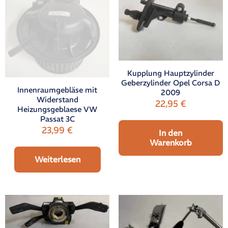
Kupplung Hauptzylinder
Geberzylinder Opel Corsa D
Innenraumgebläse mit
2009
Widerstand
22,95
€
Heizungsgeblaese VW
Passat 3C
23,99
€
In den
Warenkorb
Weiterlesen