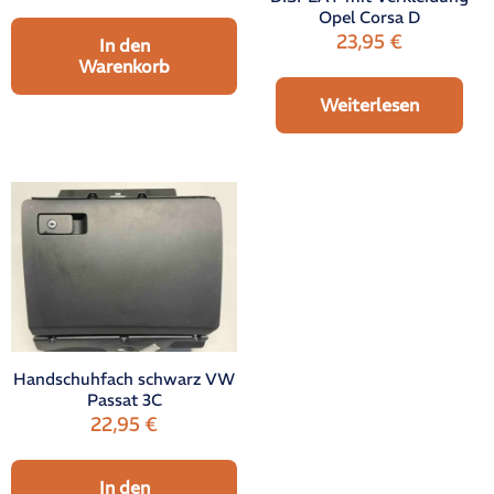
Opel Corsa D
23,95
€
In den
Warenkorb
Weiterlesen
Handschuhfach schwarz VW
Passat 3C
22,95
€
In den