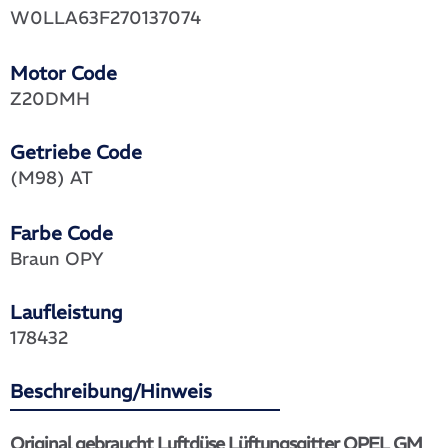
W0LLA63F270137074
Motor Code
Z20DMH
Getriebe Code
(M98) AT
Farbe Code
Braun OPY
Laufleistung
178432
Beschreibung/Hinweis
Original gebraucht Luftdüse Lüftungsgitter OPEL GM