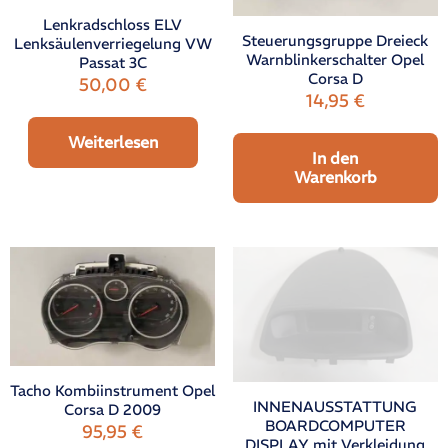
Lenkradschloss ELV
Steuerungsgruppe Dreieck
Lenksäulenverriegelung VW
Warnblinkerschalter Opel
Passat 3C
Corsa D
50,00
€
14,95
€
Weiterlesen
In den
Warenkorb
Tacho Kombiinstrument Opel
INNENAUSSTATTUNG
Corsa D 2009
BOARDCOMPUTER
95,95
€
DISPLAY mit Verkleidung