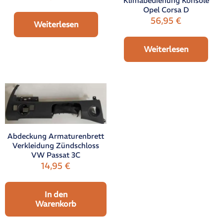
Klimabedienung Konsole
Opel Corsa D
56,95
€
Weiterlesen
Weiterlesen
Abdeckung Armaturenbrett
Verkleidung Zündschloss
VW Passat 3C
14,95
€
In den
Warenkorb