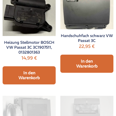
Handschuhfach schwarz VW
Passat 3C
Heizung Stellmotor BOSCH
22,95
€
VW Passat 3C 3C1907511,
0132801363
14,99
€
In den
Warenkorb
In den
Warenkorb