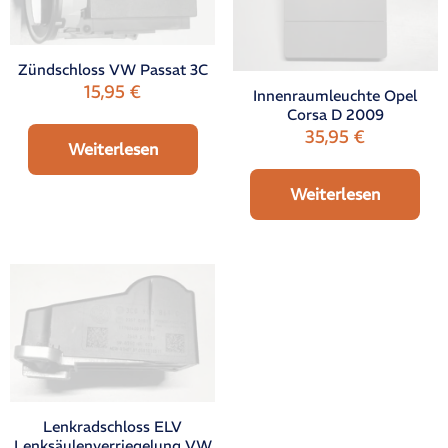
Zündschloss VW Passat 3C
15,95
€
Innenraumleuchte Opel
Corsa D 2009
35,95
€
Weiterlesen
Weiterlesen
Lenkradschloss ELV
Lenksäulenverriegelung VW