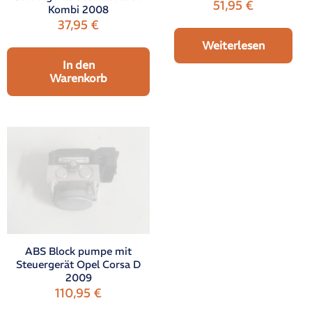
51,95
€
Kombi 2008
37,95
€
Weiterlesen
In den
Warenkorb
ABS Block pumpe mit
Steuergerät Opel Corsa D
2009
110,95
€