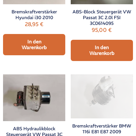
Bremskraftverstärker
ABS-Block Steuergerät VW
Hyundai i30 2010
Passat 3C 2.0l FSI
3C0614095
28,95
€
95,00
€
In den
Warenkorb
In den
Warenkorb
Bremskraftverstärker BMW
ABS Hydraulikblock
116i E81 E87 2009
Steuergerät VW Passat 3C