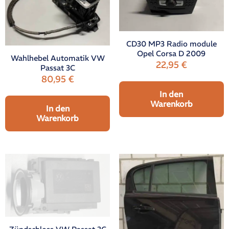
CD30 MP3 Radio module
Opel Corsa D 2009
Wahlhebel Automatik VW
22,95
€
Passat 3C
80,95
€
In den
Warenkorb
In den
Warenkorb