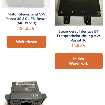
Motor Steuergerät VW
Passat 3C 2.0L FSI Benzin
(MED9.5.10)
154,95
€
Steuergerät Interface BT
Freisprecheinrichtung VW
Passat 3C
Weiterlesen
14,95
€
In den
Warenkorb