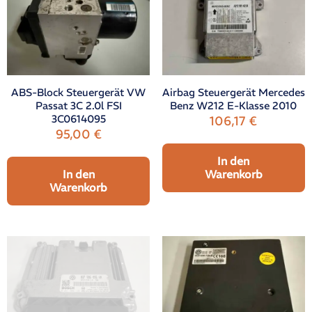
ABS-Block Steuergerät VW
Airbag Steuergerät Mercedes
Passat 3C 2.0l FSI
Benz W212 E-Klasse 2010
3C0614095
106,17
€
95,00
€
In den
In den
Warenkorb
Warenkorb